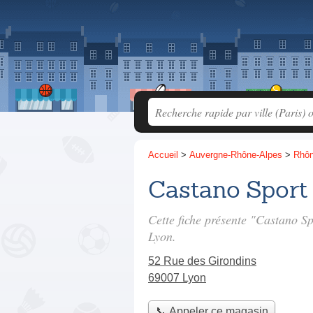
Accueil
>
Auvergne-Rhône-Alpes
>
Rhô
Castano Sport
Cette fiche présente "Castano S
Lyon.
52 Rue des Girondins
69007 Lyon
📞 Appeler ce magasin