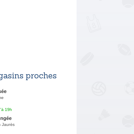
asins proches
sée
he
'à 19h
ongée
 Jaurès