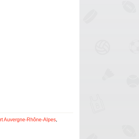
rt Auvergne-Rhône-Alpes
,