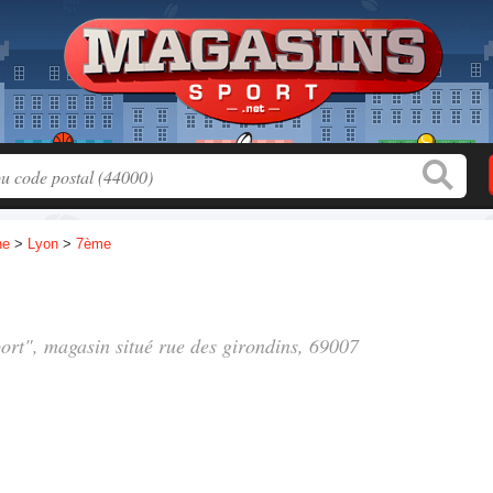
ne
>
Lyon
>
7ème
port", magasin situé
rue des girondins
, 69007