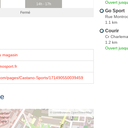
Ouvert jusqu
14h - 17h
Go Sport
Fermé
Rue Montroch
1.1 km
Courir
Cr Charlem
1.2 km
Ouvert jusqu
u magasin
osport.fr
com/pages/Castano-Sports/171490550039459
se
© contributeurs OpenStreetMap