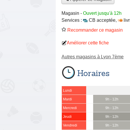
Magasin
-
Ouvert jusqu'à 12h
Services :
CB acceptée
,
liv
Recommander ce magasin
Améliorer cette fiche
Autres magasins à Lyon 7ème
Horaires
Lundi
Mardi
9h - 12h
Mercredi
9h - 12h
Jeudi
9h - 12h
Vendredi
9h - 12h