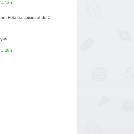
'à 12h
et Pole de Loisirs et de C
agne
'à 20h