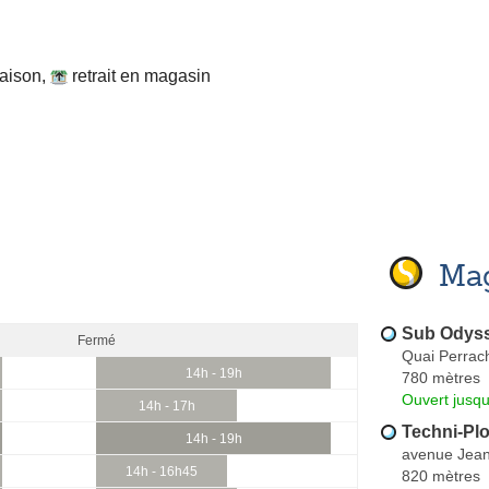
raison
,
retrait en magasin
Mag
Sub Odys
Fermé
Quai Perrac
14h - 19h
780 mètres
Ouvert jusqu
14h - 17h
Techni-Pl
14h - 19h
avenue Jean
14h - 16h45
820 mètres