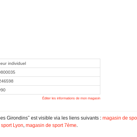
eur individuel
9800035
246598
990
Éditer les informations de mon magasin
 Girondins" est visible via les liens suivants :
magasin de spo
sport Lyon
,
magasin de sport 7ème
.