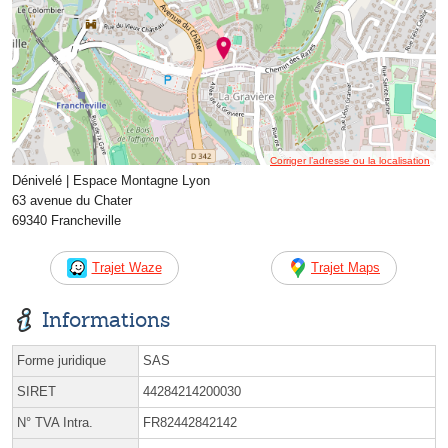
Corriger l’adresse ou la localisation
Dénivelé | Espace Montagne Lyon
63 avenue du Chater
69340 Francheville
Trajet Waze
Trajet Maps
Informations
Forme juridique
SAS
SIRET
44284214200030
N° TVA Intra.
FR82442842142