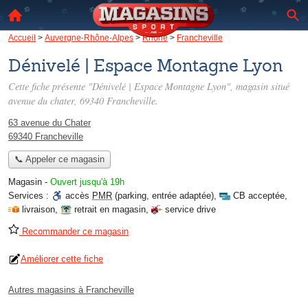
Accueil
>
Auvergne-Rhône-Alpes
>
Rhône
>
Francheville
Dénivelé | Espace Montagne Lyon
Cette fiche présente "Dénivelé | Espace Montagne Lyon", magasin situé
avenue du chater
, 69340 Francheville.
63 avenue du Chater
69340 Francheville
📞 Appeler ce magasin
Magasin
-
Ouvert jusqu'à 19h
Services :
accès
PMR
(parking, entrée adaptée)
,
CB acceptée
,
livraison
,
retrait en magasin
,
service drive
Recommander ce magasin
Améliorer cette fiche
Autres magasins à Francheville