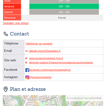
Jeudi
10h - 19h
Vendredi
10h - 19h
Samedi
10h - 19h
Dimanche
Fermé
Signaler une erreur
Contact
Téléphone
Téléphoner au magasin
Email
altitude.sportsⓐwanadoo.fr
www.espacemontagne-lyon.fr
Site web
denivele-outdoor.fr/pages/presentationespacemontagne
Facebook
facebook.com/espacemontagnelyon
Instagram
@espacemontagne
Plan et adresse
© contributeurs OpenStreetMap