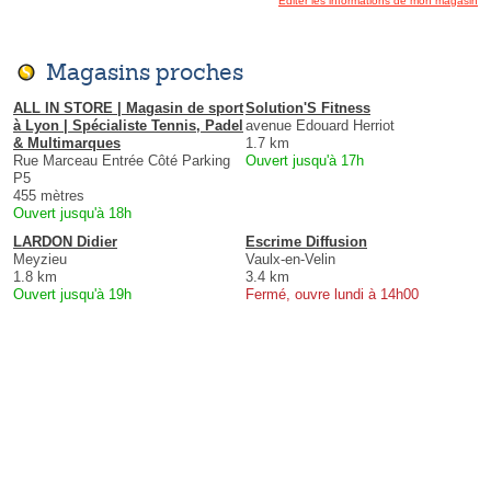
Éditer les informations de mon magasin
Magasins proches
ALL IN STORE | Magasin de sport
Solution'S Fitness
à Lyon | Spécialiste Tennis, Padel
avenue Edouard Herriot
& Multimarques
1.7 km
Rue Marceau Entrée Côté Parking
Ouvert jusqu'à 17h
P5
455 mètres
Ouvert jusqu'à 18h
LARDON Didier
Escrime Diffusion
Meyzieu
Vaulx-en-Velin
1.8 km
3.4 km
Ouvert jusqu'à 19h
Fermé, ouvre lundi à 14h00