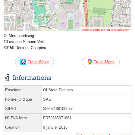
Corriger l’adresse ou la localisation
Ol Merchandising
10 avenue Simone Veil
69150 Décines-Charpieu
Trajet Waze
Trajet Maps
Informations
Enseigne
Ol Store Decines
Forme juridique
SAS
SIRET
38507188100077
N° TVA Intra.
FR72385071881
Création
9 janvier 2016