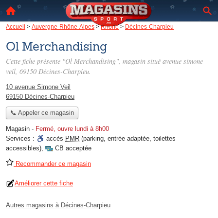
Accueil
>
Auvergne-Rhône-Alpes
>
Rhône
>
Décines-Charpieu
Ol Merchandising
Cette fiche présente "Ol Merchandising", magasin situé
avenue simone
veil
, 69150 Décines-Charpieu.
10 avenue Simone Veil
69150 Décines-Charpieu
📞 Appeler ce magasin
Magasin
-
Fermé, ouvre lundi à 8h00
Services :
accès
PMR
(parking, entrée adaptée, toilettes
accessibles)
,
CB acceptée
Recommander ce magasin
Améliorer cette fiche
Autres magasins à Décines-Charpieu