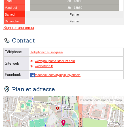
Jeudi
8h - 18h30
Vendredi
8h - 18h30
Samedi
Fermé
Dimanche
Fermé
Signaler une erreur
Contact
Téléphone
Téléphoner au magasin
www.groupama-stadium.com
Site web
www.olweb.fr
Facebook
facebook.com/olympiquelyonnais
Plan et adresse
© contributeurs OpenStreetMap