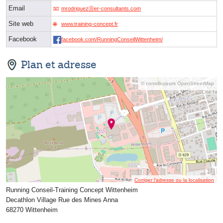
Email
mrodriguezⓐer-consultants.com
Site web
www.training-concept.fr
Facebook
facebook.com/RunningConseilWittenheim/
Plan et adresse
© contributeurs OpenStreetMap
Corriger l’adresse ou la localisation
Running Conseil-Training Concept Wittenheim
Decathlon Village Rue des Mines Anna
68270 Wittenheim