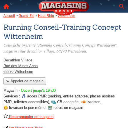
Accueil
>
Grand-Est
>
Haut-Rhin
>
Wittenheim
Running Conseil-Training Concept
Wittenheim
Cette fiche présente "Running Conseil-Training Concept Wittenheim",
magasin situé
decathlon village
, 68270 Wittenheim.
Decathlon Village
Rue des Mines Anna
68270 Wittenheim
📞 Appeler ce magasin
Magasin
-
Ouvert jusqu'à 19h30
Services :
accès
PMR
(parking, entrée adaptée, places assises
PMR, toilettes accessibles)
,
CB acceptée
,
livraison
,
livraison le jour même
,
retrait en magasin
Recommander ce magasin