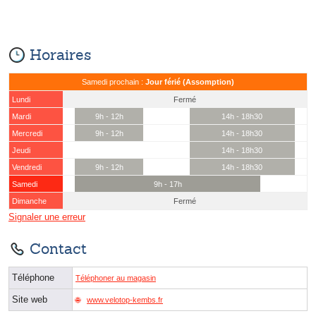
Horaires
Samedi prochain :
Jour férié (Assomption)
Lundi
Fermé
Mardi
9h - 12h
14h - 18h30
Mercredi
9h - 12h
14h - 18h30
Jeudi
14h - 18h30
Vendredi
9h - 12h
14h - 18h30
Samedi
9h - 17h
Dimanche
Fermé
Signaler une erreur
Contact
Téléphone
Téléphoner au magasin
Site web
www.velotop-kembs.fr