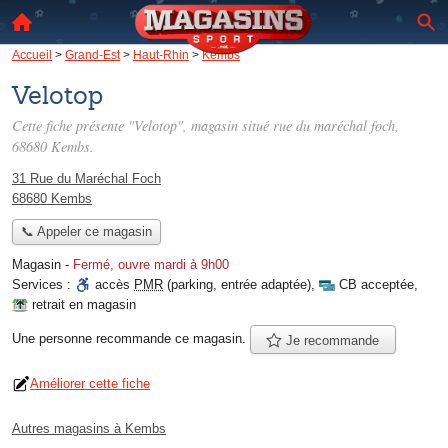
Accueil
>
Grand-Est
>
Haut-Rhin
>
Kembs
Velotop
Cette fiche présente "Velotop", magasin situé
rue du maréchal foch
,
68680 Kembs.
31 Rue du Maréchal Foch
68680 Kembs
📞 Appeler ce magasin
Magasin
-
Fermé, ouvre mardi à 9h00
Services :
accès
PMR
(parking, entrée adaptée)
,
CB acceptée
,
retrait en magasin
Une personne
recommande
ce magasin.
Je recommande
Améliorer cette fiche
Autres magasins à Kembs