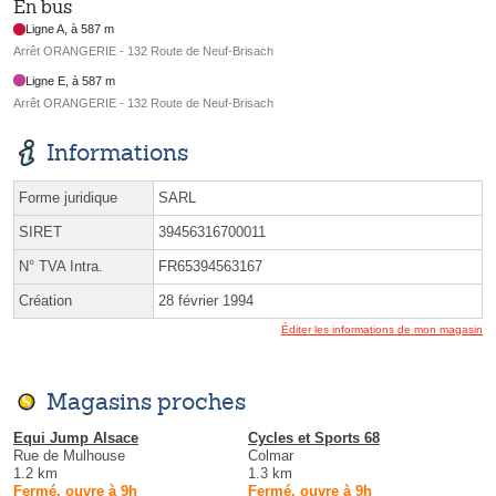
En bus
Ligne A, à 587 m
Arrêt ORANGERIE - 132 Route de Neuf-Brisach
Ligne E, à 587 m
Arrêt ORANGERIE - 132 Route de Neuf-Brisach
Informations
Forme juridique
SARL
SIRET
39456316700011
N° TVA Intra.
FR65394563167
Création
28 février 1994
Éditer les informations de mon magasin
Magasins proches
Equi Jump Alsace
Cycles et Sports 68
Rue de Mulhouse
Colmar
1.2 km
1.3 km
Fermé, ouvre à 9h
Fermé, ouvre à 9h