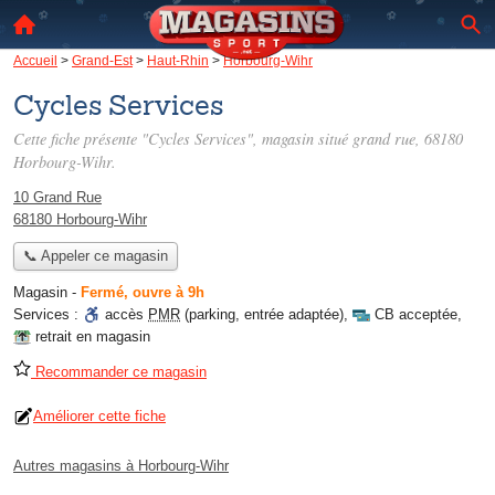
Accueil
>
Grand-Est
>
Haut-Rhin
>
Horbourg-Wihr
Cycles Services
Cette fiche présente "Cycles Services", magasin situé
grand rue
, 68180
Horbourg-Wihr.
10 Grand Rue
68180 Horbourg-Wihr
📞 Appeler ce magasin
Magasin
-
Fermé, ouvre à 9h
Services :
accès
PMR
(parking, entrée adaptée)
,
CB acceptée
,
retrait en magasin
Recommander ce magasin
Améliorer cette fiche
Autres magasins à Horbourg-Wihr