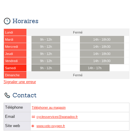
Horaires
Lundi
Fermé
Mardi
9h - 12h
14h - 18h30
Mercredi
9h - 12h
14h - 18h30
Jeudi
9h - 12h
14h - 18h30
Vendredi
9h - 12h
14h - 18h30
Samedi
9h - 12h
14h - 17h
Dimanche
Fermé
Signaler une erreur
Contact
Téléphone
Téléphoner au magasin
Email
cyclesservicesⓐwanadoo.fr
Site web
www.velo-oxygen.fr