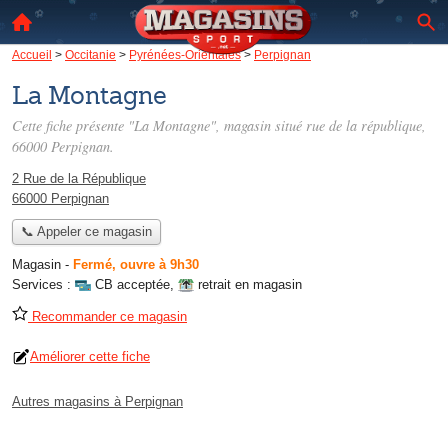
Accueil
>
Occitanie
>
Pyrénées-Orientales
>
Perpignan
La Montagne
Cette fiche présente "La Montagne", magasin situé
rue de la république
,
66000 Perpignan.
2 Rue de la République
66000 Perpignan
📞 Appeler ce magasin
Magasin
-
Fermé, ouvre à 9h30
Services :
CB acceptée
,
retrait en magasin
Recommander ce magasin
Améliorer cette fiche
Autres magasins à Perpignan