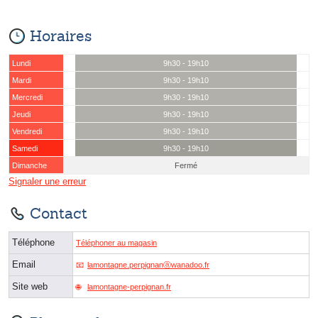
Horaires
Lundi
9h30 - 19h10
Mardi
9h30 - 19h10
Mercredi
9h30 - 19h10
Jeudi
9h30 - 19h10
Vendredi
9h30 - 19h10
Samedi
9h30 - 19h10
Dimanche
Fermé
Signaler une erreur
Contact
Téléphone
Téléphoner au magasin
Email
lamontagne.perpignanⓐwanadoo.fr
Site web
lamontagne-perpignan.fr