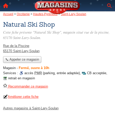
Accueil
>
Occitanie
>
Hautes-Pyrénées
>
Saint-Lary-Soulan
Natural Ski Shop
Cette fiche présente "Natural Ski Shop", magasin situé
rue de la piscine
,
65170 Saint-Lary-Soulan.
Rue de la Piscine
65170 Saint-Lary-Soulan
📞 Appeler ce magasin
Magasin
-
Fermé, ouvre à 10h
Services :
accès
PMR
(parking, entrée adaptée)
,
CB acceptée
,
retrait en magasin
Recommander ce magasin
Améliorer cette fiche
Autres magasins à Saint-Lary-Soulan