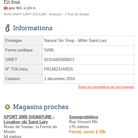
En bus
Ligne 963, à 124 m
Arrêt SAINT-LARY-SOULAN - Ardoune - 1 Rue de Soulan
Informations
Enseigne
Natural Ski Shop - Millet Saint-Lary
Forme juridique
SARL
SIRET
82314455500021
N° TVA Intra.
FR14823144555
Création
1 décembre 2016
Éditer les informations de mon magasin
Magasins proches
SPORT 2000 SIGNATURE -
Snowproblémo
Location ski Saint Lary
Rue Vincent Mir
Route de Soulan, la Ferme du
176 mètres
Moulin
Fermé, ouvre à 10h
64 mètres