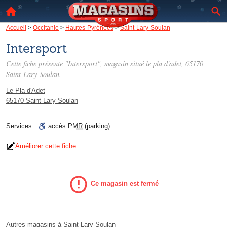
Accueil
>
Occitanie
>
Hautes-Pyrénées
>
Saint-Lary-Soulan
Intersport
Cette fiche présente "Intersport", magasin situé
le pla d'adet
, 65170
Saint-Lary-Soulan.
Le Pla d'Adet
65170 Saint-Lary-Soulan
Services :
accès
PMR
(parking)
Améliorer cette fiche
Ce magasin est fermé
Autres magasins à Saint-Lary-Soulan