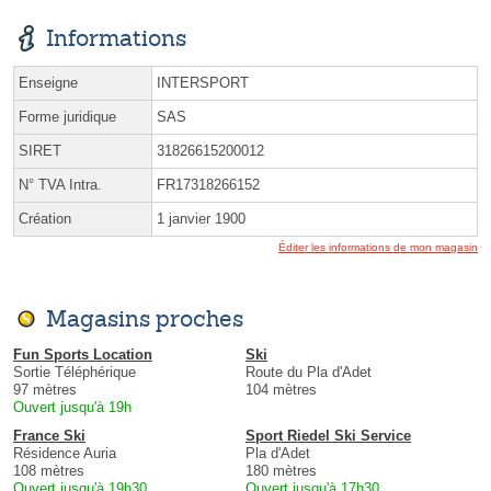
Informations
Enseigne
INTERSPORT
Forme juridique
SAS
SIRET
31826615200012
N° TVA Intra.
FR17318266152
Création
1 janvier 1900
Éditer les informations de mon magasin
Magasins proches
Fun Sports Location
Ski
Sortie Téléphérique
Route du Pla d'Adet
97 mètres
104 mètres
Ouvert jusqu'à 19h
France Ski
Sport Riedel Ski Service
Résidence Auria
Pla d'Adet
108 mètres
180 mètres
Ouvert jusqu'à 19h30
Ouvert jusqu'à 17h30