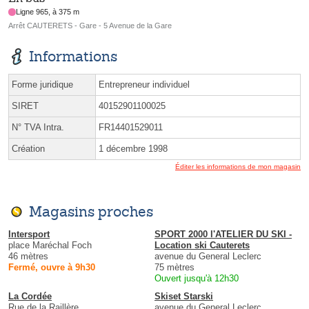
Ligne 965, à 375 m
Arrêt CAUTERETS - Gare - 5 Avenue de la Gare
Informations
Forme juridique
Entrepreneur individuel
SIRET
40152901100025
N° TVA Intra.
FR14401529011
Création
1 décembre 1998
Éditer les informations de mon magasin
Magasins proches
Intersport
SPORT 2000 l'ATELIER DU SKI -
place Maréchal Foch
Location ski Cauterets
46 mètres
avenue du General Leclerc
Fermé, ouvre à 9h30
75 mètres
Ouvert jusqu'à 12h30
La Cordée
Skiset Starski
Rue de la Raillère
avenue du General Leclerc