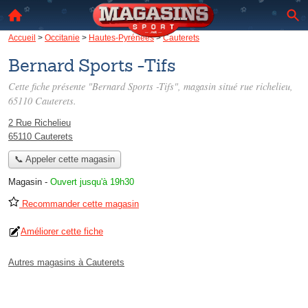
Accueil
>
Occitanie
>
Hautes-Pyrénées
>
Cauterets
Bernard Sports -Tifs
Cette fiche présente "Bernard Sports -Tifs", magasin situé
rue richelieu
,
65110 Cauterets.
2 Rue Richelieu
65110 Cauterets
📞 Appeler cette magasin
Magasin
-
Ouvert jusqu'à 19h30
Recommander cette magasin
Améliorer cette fiche
Autres magasins à Cauterets