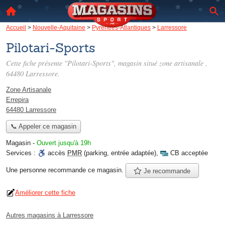
Accueil
>
Nouvelle-Aquitaine
>
Pyrénées-Atlantiques
>
Larressore
Pilotari-Sports
Cette fiche présente "Pilotari-Sports", magasin situé
zone artisanale
,
64480 Larressore.
Zone Artisanale
Errepira
64480 Larressore
📞 Appeler ce magasin
Magasin
-
Ouvert jusqu'à 19h
Services :
accès
PMR
(parking, entrée adaptée)
,
CB acceptée
Une personne
recommande
ce magasin.
Je recommande
Améliorer cette fiche
Autres magasins à Larressore