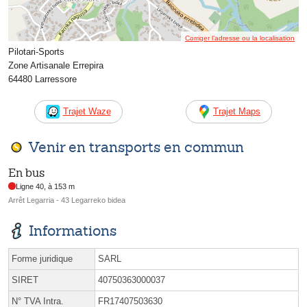
Corriger l’adresse ou la localisation
Pilotari-Sports
Zone Artisanale Errepira
64480 Larressore
Trajet Waze
Trajet Maps
Venir en transports en commun
En bus
Ligne 40, à 153 m
Arrêt Legarria - 43 Legarreko bidea
Informations
Forme juridique
SARL
SIRET
40750363000037
N° TVA Intra.
FR17407503630