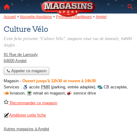
Accueil
>
Nouvelle-Aquitaine
>
Pyrénées-Atlantiques
>
Anglet
Culture Vélo
Cette fiche présente "Culture Vélo", magasin situé
rue de lamouly
, 64600
Anglet.
91 Rue de Lamouly
64600 Anglet
📞 Appeler ce magasin
Magasin
-
Ouvert jusqu'à 12h30 et rouvre à 14h30
Services :
accès
PMR
(parking, entrée adaptée)
,
CB acceptée
,
livraison
,
retrait en magasin
,
service drive
Recommander ce magasin
Améliorer cette fiche
Autres magasins à Anglet