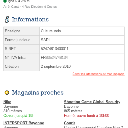
Ligne 6, à 236 m
Arrêt Canal - 4 Rue Dieudonné Costes
Informations
Enseigne
Culture Velo
Forme juridique
SARL
SIRET
52474813400011
N° TVA Intra.
FR83524748134
Création
2 septembre 2010
Éditer les informations de mon magasin
Magasins proches
Nike
Shooting Game Global Security
Bayonne
Bayonne
810 mètres
865 mètres
Ouvert jusqu'à 19h
Fermé, ouvre lundi à 10h00
INTERSPORT Bayonne
Courir
Bayonne
Centre Commercial Carrefour Bab 2