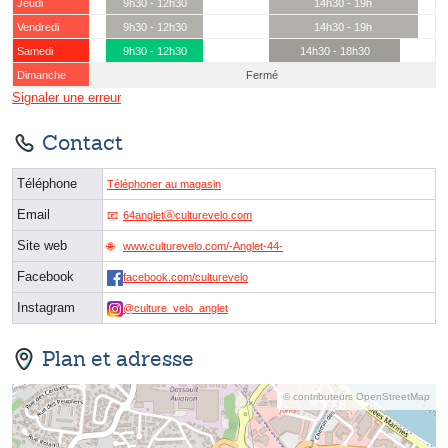
Jeudi
9h30 - 12h30
14h30 - 19h
Vendredi
9h30 - 12h30
14h30 - 19h
Samedi
9h30 - 12h30
14h30 - 18h30
Dimanche
Fermé
Signaler une erreur
Contact
Téléphone
Téléphoner au magasin
Email
64angletⓐculturevelo.com
Site web
www.culturevelo.com/-Anglet-44-
Facebook
facebook.com/culturevelo
Instagram
@culture_velo_anglet
Plan et adresse
© contributeurs OpenStreetMap