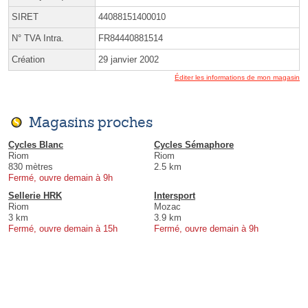
SIRET
44088151400010
N° TVA Intra.
FR84440881514
Création
29 janvier 2002
Éditer les informations de mon magasin
Magasins proches
Cycles Blanc
Cycles Sémaphore
Riom
Riom
830 mètres
2.5 km
Fermé, ouvre demain à 9h
Sellerie HRK
Intersport
Riom
Mozac
3 km
3.9 km
Fermé, ouvre demain à 15h
Fermé, ouvre demain à 9h