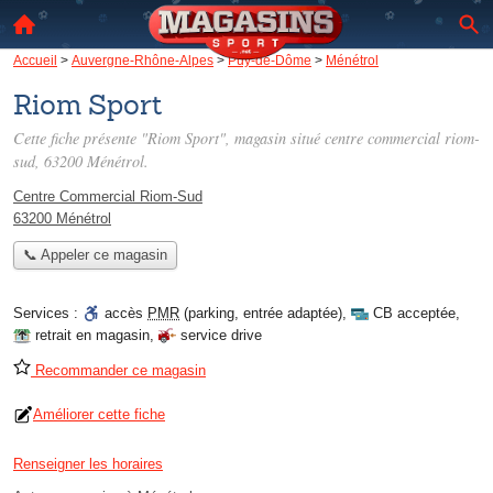
Accueil
>
Auvergne-Rhône-Alpes
>
Puy-de-Dôme
>
Ménétrol
Riom Sport
Cette fiche présente "Riom Sport", magasin situé
centre commercial riom-
sud
, 63200 Ménétrol.
Centre Commercial Riom-Sud
63200 Ménétrol
📞 Appeler ce magasin
Services :
accès
PMR
(parking, entrée adaptée)
,
CB acceptée
,
retrait en magasin
,
service drive
Recommander ce magasin
Améliorer cette fiche
Renseigner les horaires