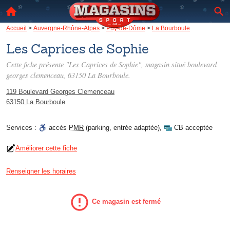
Accueil
>
Auvergne-Rhône-Alpes
>
Puy-de-Dôme
>
La Bourboule
Les Caprices de Sophie
Cette fiche présente "Les Caprices de Sophie", magasin situé
boulevard
georges clemenceau
, 63150 La Bourboule.
119 Boulevard Georges Clemenceau
63150 La Bourboule
Services :
accès
PMR
(parking, entrée adaptée)
,
CB acceptée
Améliorer cette fiche
Renseigner les horaires
Ce magasin est fermé