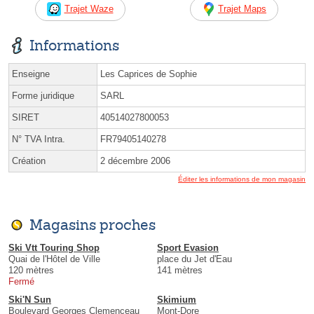
Trajet Waze
Trajet Maps
Informations
Enseigne
Les Caprices de Sophie
Forme juridique
SARL
SIRET
40514027800053
N° TVA Intra.
FR79405140278
Création
2 décembre 2006
Éditer les informations de mon magasin
Magasins proches
Ski Vtt Touring Shop
Sport Evasion
Quai de l'Hôtel de Ville
place du Jet d'Eau
120 mètres
141 mètres
Fermé
Ski'N Sun
Skimium
Boulevard Georges Clemenceau
Mont-Dore