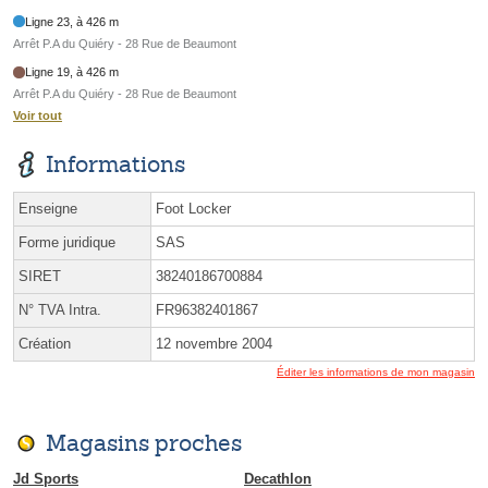
Ligne 23, à 426 m
Arrêt P.A du Quiéry - 28 Rue de Beaumont
Ligne 19, à 426 m
Arrêt P.A du Quiéry - 28 Rue de Beaumont
Voir tout
Informations
Enseigne
Foot Locker
Forme juridique
SAS
SIRET
38240186700884
N° TVA Intra.
FR96382401867
Création
12 novembre 2004
Éditer les informations de mon magasin
Magasins proches
Jd Sports
Decathlon