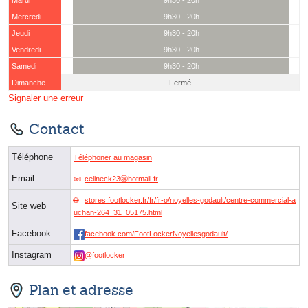
Mardi
9h30 - 20h
Mercredi
9h30 - 20h
Jeudi
9h30 - 20h
Vendredi
9h30 - 20h
Samedi
9h30 - 20h
Dimanche
Fermé
Signaler une erreur
Contact
Téléphone
Téléphoner au magasin
Email
celineck23ⓐhotmail.fr
stores.footlocker.fr/fr/fr-o/noyelles-godault/centre-commercial-a
Site web
uchan-264_31_05175.html
Facebook
facebook.com/FootLockerNoyellesgodault/
Instagram
@footlocker
Plan et adresse