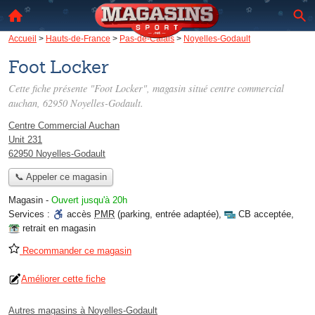
Accueil
>
Hauts-de-France
>
Pas-de-Calais
>
Noyelles-Godault
Foot Locker
Cette fiche présente "Foot Locker", magasin situé
centre commercial
auchan
, 62950 Noyelles-Godault.
Centre Commercial Auchan
Unit 231
62950 Noyelles-Godault
📞 Appeler ce magasin
Magasin
-
Ouvert jusqu'à 20h
Services :
accès
PMR
(parking, entrée adaptée)
,
CB acceptée
,
retrait en magasin
Recommander ce magasin
Améliorer cette fiche
Autres magasins à Noyelles-Godault