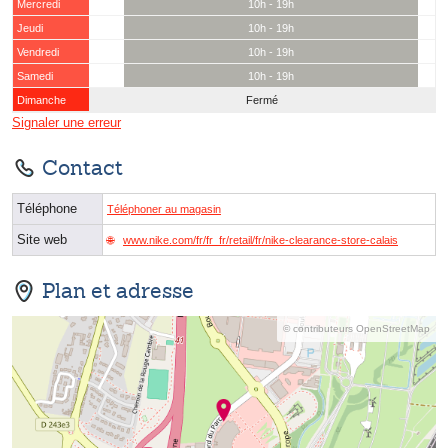
Mercredi
10h - 19h
Jeudi
10h - 19h
Vendredi
10h - 19h
Samedi
10h - 19h
Dimanche
Fermé
Signaler une erreur
Contact
Téléphone
Téléphoner au magasin
Site web
www.nike.com/fr/fr_fr/retail/fr/nike-clearance-store-calais
Plan et adresse
© contributeurs OpenStreetMap