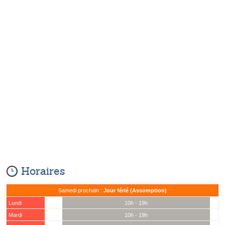
Horaires
Samedi prochain :
Jour férié (Assomption)
Lundi
10h - 19h
Mardi
10h - 19h