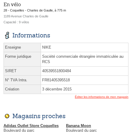
En vélo
28 - Coquelles - Charles de Gaulle, à 775 m
1189 Avenue Charles de Gaulle
Capacité : 9 vélos
Informations
Enseigne
NIKE
Forme juridique
Société commerciale étrangère immatriculée au
RCS
SIRET
40539551800484
N° TVA Intra.
FR81405395518
Création
3 décembre 2015
Éditer les informations de mon magasin
Magasins proches
Adidas Outlet Store Coquelles
Banana Moon
Boulevard du parc
Boulevard du parc