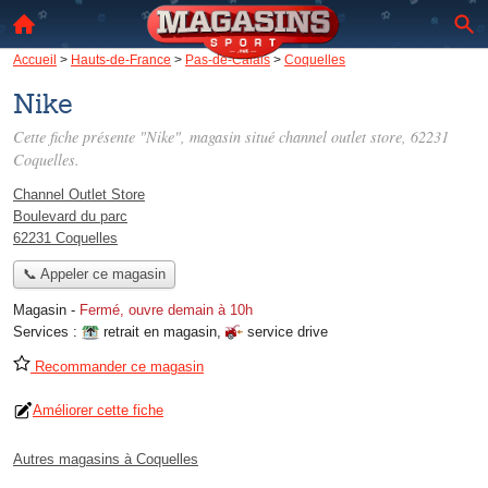
Accueil
>
Hauts-de-France
>
Pas-de-Calais
>
Coquelles
Nike
Cette fiche présente "Nike", magasin situé
channel outlet store
, 62231
Coquelles.
Channel Outlet Store
Boulevard du parc
62231 Coquelles
📞 Appeler ce magasin
Magasin
-
Fermé, ouvre demain à 10h
Services :
retrait en magasin
,
service drive
Recommander ce magasin
Améliorer cette fiche
Autres magasins à Coquelles