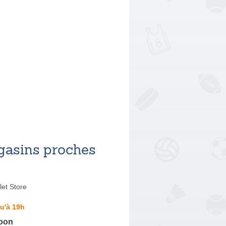
asins proches
et Store
u'à 19h
oon