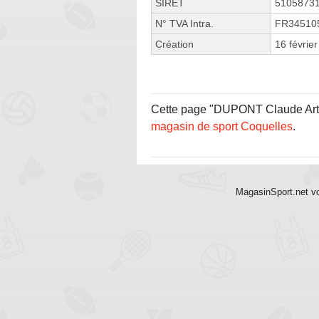
SIRET
5105873
N° TVA Intra.
FR34510
Création
16 févrie
Cette page "DUPONT Claude Artois
magasin de sport Coquelles
.
MagasinSport.net vo