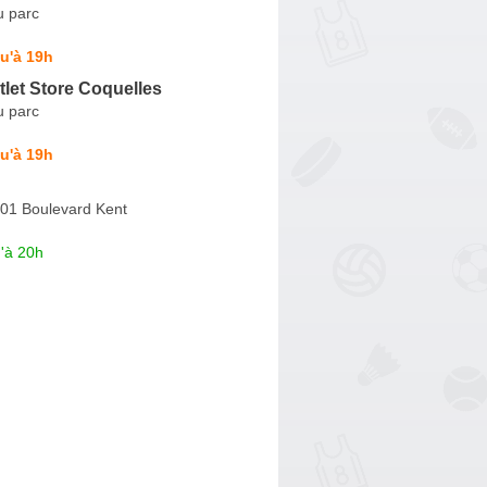
u parc
u'à 19h
let Store Coquelles
u parc
u'à 19h
001 Boulevard Kent
'à 20h