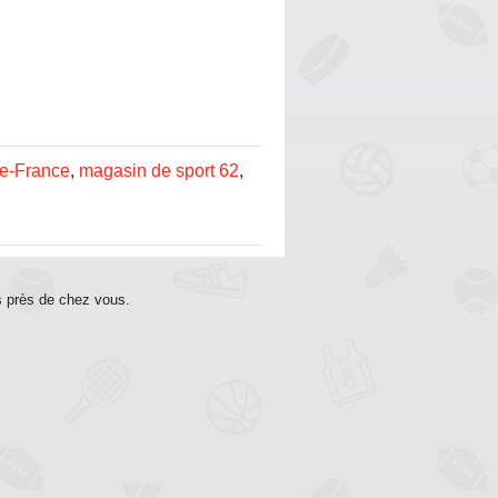
de-France
,
magasin de sport 62
,
s près de chez vous.