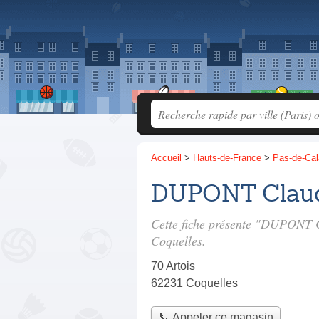
Accueil
>
Hauts-de-France
>
Pas-de-Cal
DUPONT Clau
Cette fiche présente "DUPONT 
Coquelles.
70 Artois
62231 Coquelles
📞 Appeler ce magasin