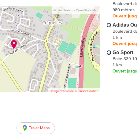
Boulevard d
980 mètres
© contributeurs OpenStreetMap
Ouvert jusq
Adidas Out
Boulevard d
1 km
Ouvert jusq
Go Sport
Boite 339 1
1 km
Ouvert jusqu
Corriger l’adresse ou la localisation
Trajet Maps