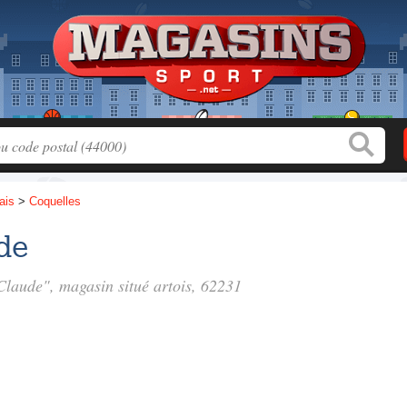
ais
>
Coquelles
de
Claude", magasin situé
artois
, 62231