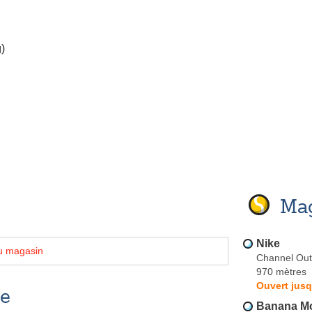
)
Mag
Nike
u magasin
Channel Outl
970 mètres
Ouvert jusq
se
Banana M