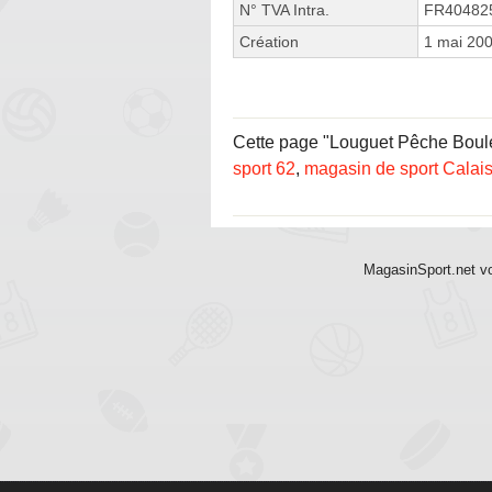
N° TVA Intra.
FR40482
Création
1 mai 20
Cette page "Louguet Pêche Bouleva
sport 62
,
magasin de sport Calai
MagasinSport.net vo