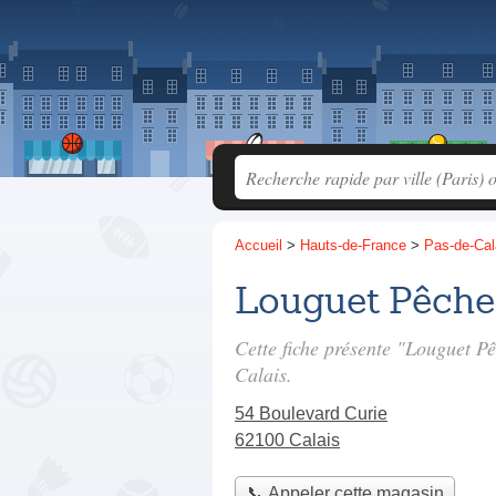
Accueil
>
Hauts-de-France
>
Pas-de-Cal
Louguet Pêche
Cette fiche présente "Louguet P
Calais.
54 Boulevard Curie
62100 Calais
📞 Appeler cette magasin