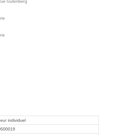
Rue Gutenberg
rie
rie
eur individuel
0500019