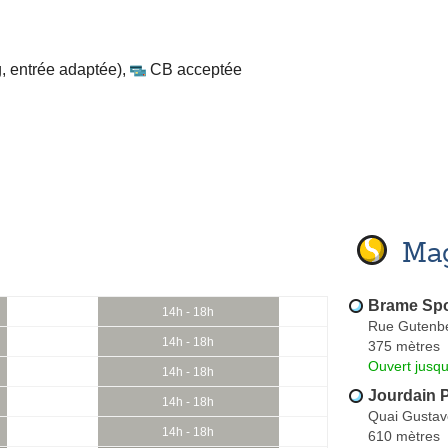
, entrée adaptée)
,
CB acceptée
Mag
Brame Spo
14h - 18h
Rue Gutenb
14h - 18h
375 mètres
Ouvert jusq
14h - 18h
Jourdain 
14h - 18h
Quai Gustav
14h - 18h
610 mètres