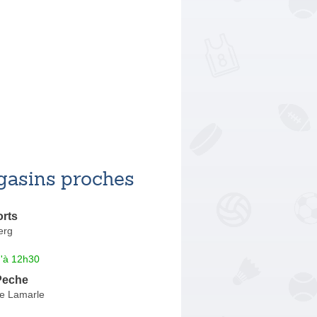
asins proches
rts
erg
u'à 12h30
Peche
e Lamarle