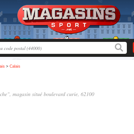
ais
>
Calais
êche", magasin situé
boulevard curie
, 62100