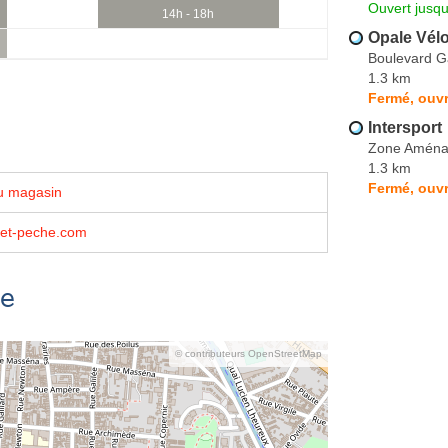
Ouvert jusqu
14h - 18h
Opale Vélo
Boulevard 
1.3 km
Fermé, ouvr
Intersport
Zone Aménag
1.3 km
Fermé, ouvr
u magasin
et-peche.com
se
© contributeurs OpenStreetMap