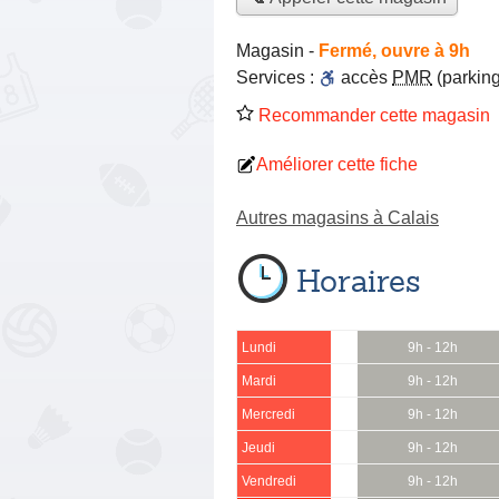
Magasin
-
Fermé, ouvre à 9h
Services :
accès
PMR
(parking
Recommander cette magasin
Améliorer cette fiche
Autres magasins à Calais
Horaires
Lundi
9h - 12h
Mardi
9h - 12h
Mercredi
9h - 12h
Jeudi
9h - 12h
Vendredi
9h - 12h