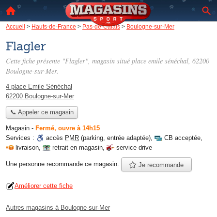
Accueil
>
Hauts-de-France
>
Pas-de-Calais
>
Boulogne-sur-Mer
Flagler
Cette fiche présente "Flagler", magasin situé
place emile sénéchal
, 62200
Boulogne-sur-Mer.
4 place Emile Sénéchal
62200 Boulogne-sur-Mer
📞 Appeler ce magasin
Magasin
-
Fermé, ouvre à 14h15
Services :
accès
PMR
(parking, entrée adaptée)
,
CB acceptée
,
livraison
,
retrait en magasin
,
service drive
Une personne
recommande
ce magasin.
Je recommande
Améliorer cette fiche
Autres magasins à Boulogne-sur-Mer