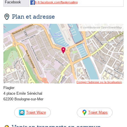
Facebook
fr-fr.facebook.com/flaglersailing
Plan et adresse
© contributeurs OpenStreetMap
Corriger l’adresse ou la localisation
Flagler
4 place Emile Sénéchal
62200 Boulogne-sur-Mer
Trajet Waze
Trajet Maps