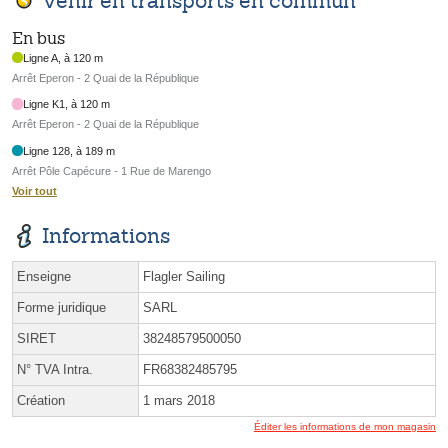
Venir en transports en commun
En bus
Ligne A, à 120 m
Arrêt Eperon - 2 Quai de la République
Ligne K1, à 120 m
Arrêt Eperon - 2 Quai de la République
Ligne 128, à 189 m
Arrêt Pôle Capécure - 1 Rue de Marengo
Voir tout
Informations
Enseigne
Flagler Sailing
Forme juridique
SARL
SIRET
38248579500050
N° TVA Intra.
FR68382485795
Création
1 mars 2018
Éditer les informations de mon magasin