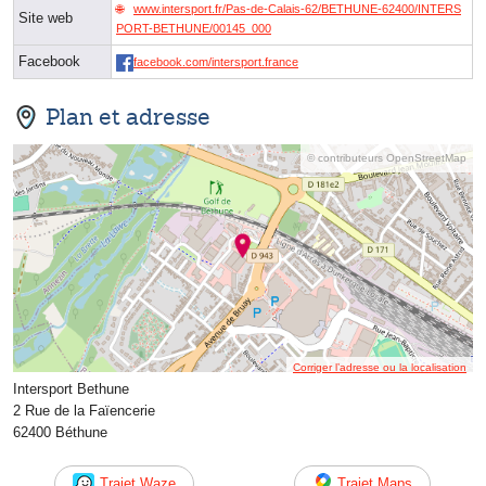
www.intersport.fr/Pas-de-Calais-62/BETHUNE-62400/INTERS
Site web
PORT-BETHUNE/00145_000
Facebook
facebook.com/intersport.france
Plan et adresse
© contributeurs OpenStreetMap
Corriger l’adresse ou la localisation
Intersport Bethune
2 Rue de la Faïencerie
62400 Béthune
Trajet Waze
Trajet Maps