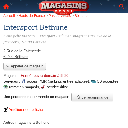
Accueil
>
Hauts-de-France
>
Pas-de-Calais
>
Béthune
Intersport Bethune
Cette fiche présente "Intersport Bethune", magasin situé
rue de la
faïencerie
, 62400 Béthune.
2 Rue de la Faïencerie
62400 Béthune
📞 Appeler ce magasin
Magasin
-
Fermé, ouvre demain à 9h30
Services :
accès
PMR
(parking, entrée adaptée)
,
CB acceptée
,
retrait en magasin
,
service drive
Une personne
recommande
ce magasin.
Je recommande
Améliorer cette fiche
Autres magasins à Béthune