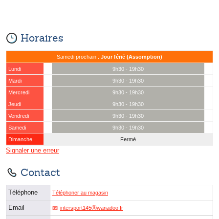
Horaires
Samedi prochain :
Jour férié (Assomption)
Lundi
9h30 - 19h30
Mardi
9h30 - 19h30
Mercredi
9h30 - 19h30
Jeudi
9h30 - 19h30
Vendredi
9h30 - 19h30
Samedi
9h30 - 19h30
Dimanche
Fermé
Signaler une erreur
Contact
Téléphone
Téléphoner au magasin
Email
intersport145ⓐwanadoo.fr