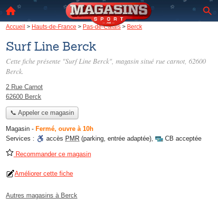
Accueil
>
Hauts-de-France
>
Pas-de-Calais
>
Berck
Surf Line Berck
Cette fiche présente "Surf Line Berck", magasin situé
rue carnot
, 62600
Berck.
2 Rue Carnot
62600 Berck
📞 Appeler ce magasin
Magasin
-
Fermé, ouvre à 10h
Services :
accès
PMR
(parking, entrée adaptée)
,
CB acceptée
Recommander ce magasin
Améliorer cette fiche
Autres magasins à Berck