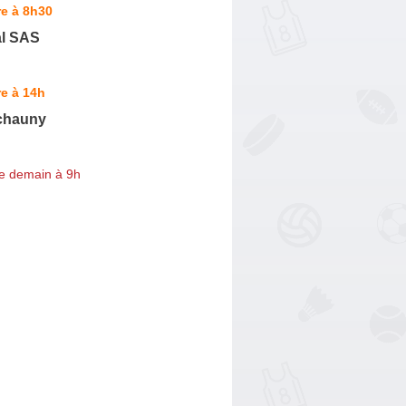
e à 8h30
al SAS
e à 14h
chauny
e demain à 9h