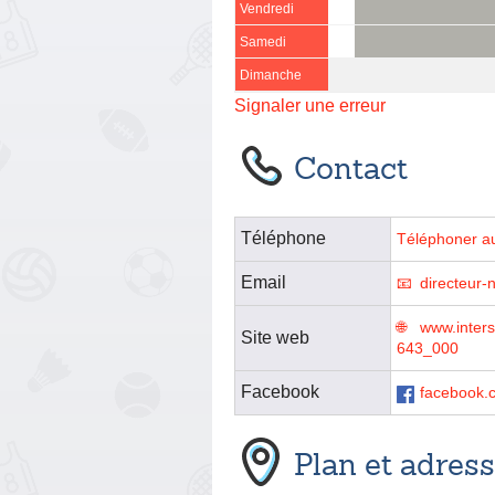
Vendredi
Samedi
Dimanche
Signaler une erreur
Contact
Téléphone
Téléphoner a
Email
directeur-
www.inter
Site web
643_000
Facebook
facebook.c
Plan et adres