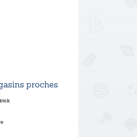
asins proches
rick
re