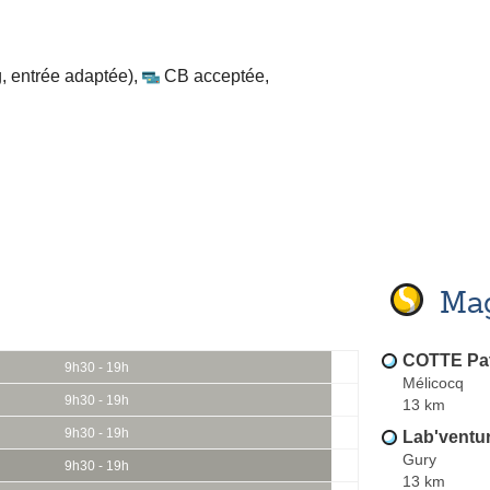
, entrée adaptée)
,
CB acceptée
,
Mag
COTTE Pat
9h30 - 19h
Mélicocq
9h30 - 19h
13 km
9h30 - 19h
Lab'ventu
Gury
9h30 - 19h
13 km