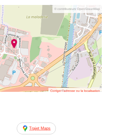
© contributeurs OpenStreetMap
Corriger l’adresse ou la localisation
Trajet Maps