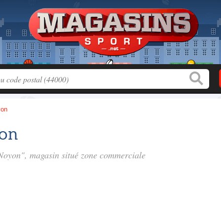
yon
yon
t Noyon", magasin situé
zone commerciale