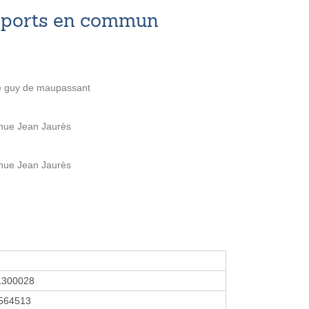
nsports en commun
e guy de maupassant
nue Jean Jaurès
nue Jean Jaurès
1300028
564513