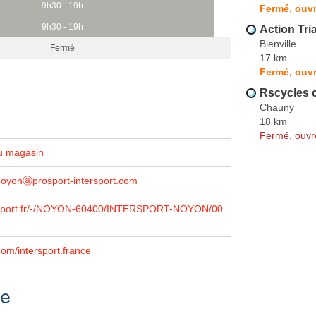
9h30 - 19h
Fermé, ouvr
9h30 - 19h
Action Tri
Bienville
Fermé
17 km
Fermé, ouvr
Rscycles 
Chauny
18 km
Fermé, ouvr
u magasin
noyonⓐprosport-intersport.com
sport.fr/-/NOYON-60400/INTERSPORT-NOYON/00
om/intersport.france
se