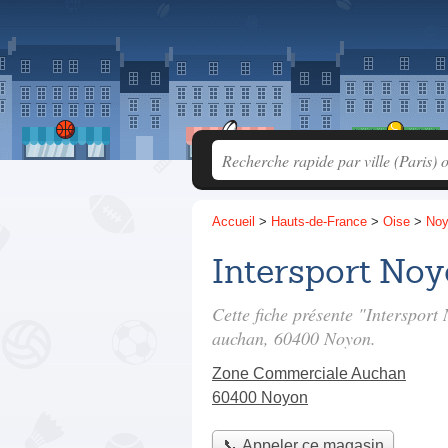
Accueil
>
Hauts-de-France
>
Oise
>
No
Intersport No
Cette fiche présente "Interspor
auchan
, 60400 Noyon.
Zone Commerciale Auchan
60400 Noyon
📞 Appeler ce magasin