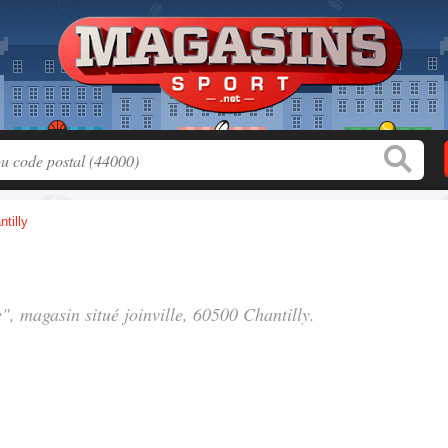
ntilly
e", magasin situé
joinville
, 60500 Chantilly.