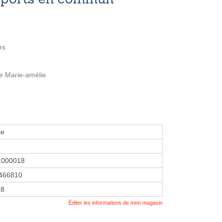
rs
e Marie-amélie
ke
1000018
466810
18
Éditer les informations de mon magasin