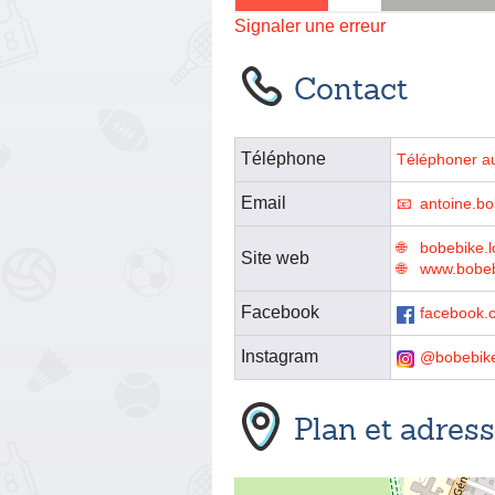
Signaler une erreur
Contact
Téléphone
Téléphoner a
Email
antoine.b
bobebike.l
Site web
www.bobe
Facebook
facebook.
Instagram
@bobebik
Plan et adres