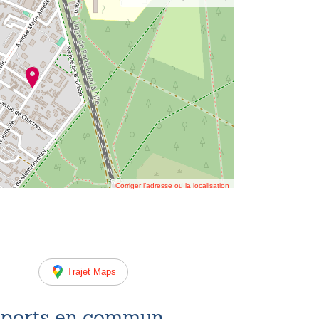
Corriger l’adresse ou la localisation
Trajet Maps
nsports en commun