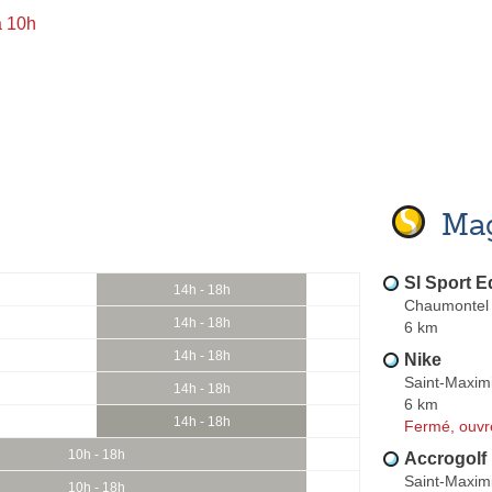
à 10h
Mag
Sl Sport 
14h - 18h
Chaumontel
14h - 18h
6 km
14h - 18h
Nike
Saint-Maxim
14h - 18h
6 km
14h - 18h
Fermé, ouvr
10h - 18h
Accrogolf
Saint-Maxim
10h - 18h