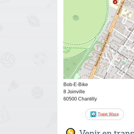
Bob-E-Bike
8 Joinville
60500 Chantilly
Trajet Waze
Venir en tra