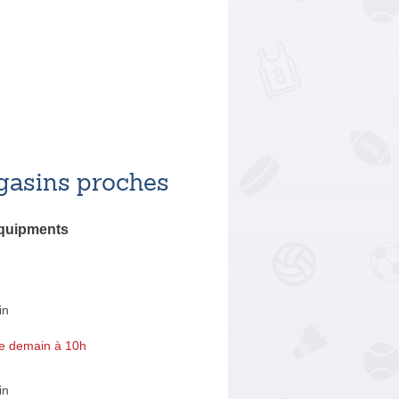
asins proches
Equipments
in
e demain à 10h
in