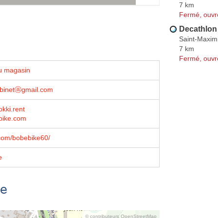
7 km
Fermé, ouvr
Decathlon
Saint-Maxim
7 km
Fermé, ouvr
u magasin
obinetⓐgmail.com
okki.rent
bike.com
com/bobebike60/
e
se
© contributeurs OpenStreetMap