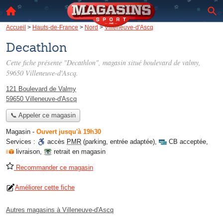
Accueil
>
Hauts-de-France
>
Nord
>
Villeneuve-d'Ascq
Decathlon
Cette fiche présente "Decathlon", magasin situé
boulevard de valmy
,
59650 Villeneuve-d'Ascq.
121 Boulevard de Valmy
59650 Villeneuve-d'Ascq
📞 Appeler ce magasin
Magasin
-
Ouvert jusqu'à 19h30
Services :
accès
PMR
(parking, entrée adaptée)
,
CB acceptée
,
livraison
,
retrait en magasin
Recommander ce magasin
Améliorer cette fiche
Autres magasins à Villeneuve-d'Ascq