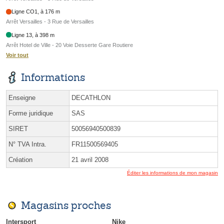
Ligne CO1, à 176 m
Arrêt Versailles - 3 Rue de Versailles
Ligne 13, à 398 m
Arrêt Hotel de Ville - 20 Voie Desserte Gare Routiere
Voir tout
Informations
Enseigne
DECATHLON
Forme juridique
SAS
SIRET
50056940500839
N° TVA Intra.
FR11500569405
Création
21 avril 2008
Éditer les informations de mon magasin
Magasins proches
Intersport
Nike