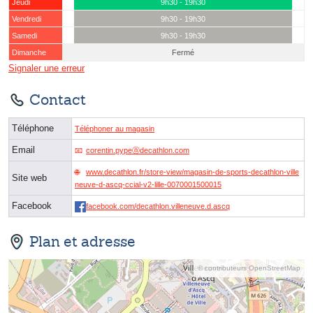
Jeudi
9h30 - 19h30
Vendredi
9h30 - 19h30
Samedi
9h30 - 19h30
Dimanche
Fermé
Signaler une erreur
Contact
Téléphone
Téléphoner au magasin
Email
corentin.pypeⓐdecathlon.com
www.decathlon.fr/store-view/magasin-de-sports-decathlon-ville
Site web
neuve-d-ascq-ccial-v2-lille-0070001500015
Facebook
facebook.com/decathlon.villeneuve.d.ascq
Plan et adresse
© contributeurs OpenStreetMap