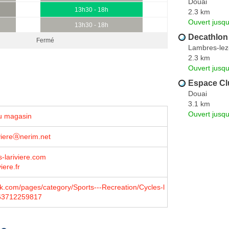
Douai
13h30 - 18h
2.3 km
Ouvert jusqu
13h30 - 18h
Decathlon
Fermé
Lambres-lez
2.3 km
Ouvert jusq
Espace Cl
Douai
3.1 km
Ouvert jusq
u magasin
iviereⓐnerim.net
-lariviere.com
iere.fr
.com/pages/category/Sports---Recreation/Cycles-l
563712259817