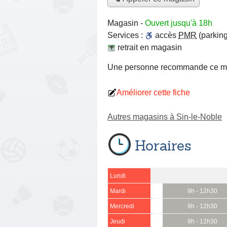
Magasin
-
Ouvert jusqu'à 18h
Services :
accès
PMR
(parking
retrait en magasin
Une personne
recommande
ce m
Améliorer cette fiche
Autres magasins à Sin-le-Noble
Horaires
Lundi
Mardi
9h - 12h30
Mercredi
9h - 12h30
Jeudi
9h - 12h30