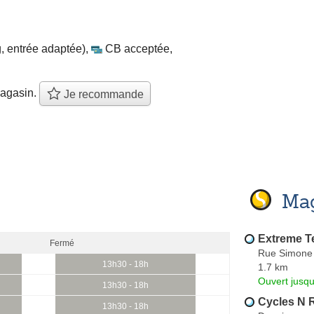
, entrée adaptée)
,
CB acceptée
,
agasin.
Je recommande
Mag
Extreme T
Fermé
Rue Simone 
13h30 - 18h
1.7 km
Ouvert jusq
13h30 - 18h
Cycles N 
13h30 - 18h