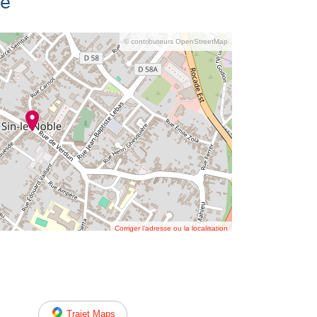
se
© contributeurs OpenStreetMap
Corriger l’adresse ou la localisation
Trajet Maps