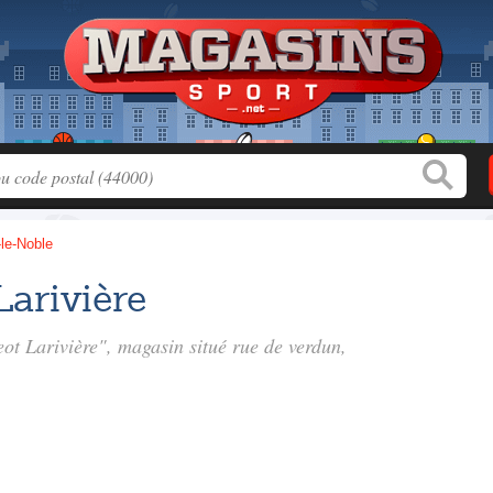
-le-Noble
arivière
eot Larivière", magasin situé
rue de verdun
,