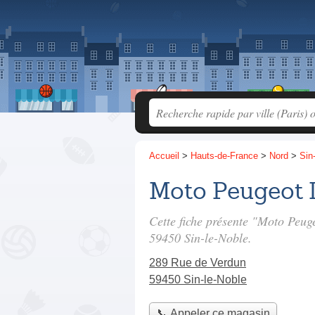
Accueil
>
Hauts-de-France
>
Nord
>
Sin
Moto Peugeot L
Cette fiche présente "Moto Peug
59450 Sin-le-Noble.
289 Rue de Verdun
59450 Sin-le-Noble
📞 Appeler ce magasin