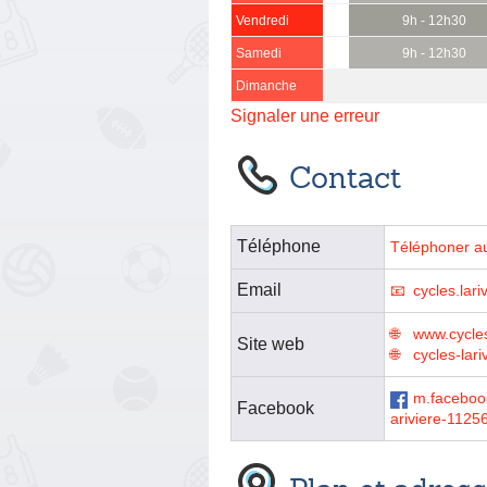
Vendredi
9h - 12h30
Samedi
9h - 12h30
Dimanche
Signaler une erreur
Contact
Téléphone
Téléphoner a
Email
cycles.lar
www.cycles
Site web
cycles-lariv
m.facebook
Facebook
ariviere-112