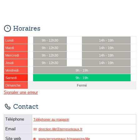
Horaires
Lundi
9h - 12h30
14h - 19h
Mardi
9h - 12h30
14h - 19h
Mercredi
9h - 12h30
14h - 19h
Jeudi
9h - 12h30
14h - 19h
Vendredi
9h - 19h
Samedi
9h - 19h
Dimanche
Fermé
Signaler une erreur
Contact
Téléphone
Téléphoner au magasin
Email
direction.lilleⓐterreseteaux.fr
Site web
www.terreseteaux.fr/magasins/lille