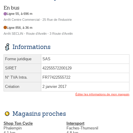
En bus
Ligne 55, à 696 m
Arrêt Centre Commercial - 25 Rue de l’Industrie
Ligne 856, à 36 m
Arrêt SECLIN - Route d'Avelin - 3 Route d’Avelin
Informations
Forme juridique
SAS
SIRET
42255572200129
N° TVA Intra.
FR77422555722
Création
2 janvier 2017
Éditer les informations de mon magasin
Magasins proches
Shop Ton Cycle
Intersport
Phalempin
Faches-Thumesnil
4.1 km
4.8 km