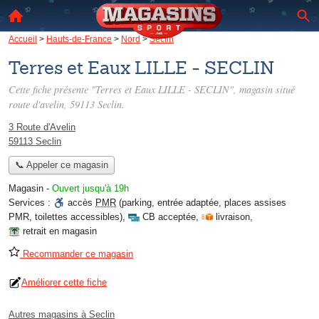
Accueil
>
Hauts-de-France
>
Nord
>
Seclin
Terres et Eaux LILLE - SECLIN
Cette fiche présente "Terres et Eaux LILLE - SECLIN", magasin situé
route d'avelin
, 59113 Seclin.
3 Route d'Avelin
59113 Seclin
📞 Appeler ce magasin
Magasin
-
Ouvert jusqu'à 19h
Services :
accès
PMR
(parking, entrée adaptée, places assises
PMR, toilettes accessibles)
,
CB acceptée
,
livraison
,
retrait en magasin
Recommander ce magasin
Améliorer cette fiche
Autres magasins à Seclin