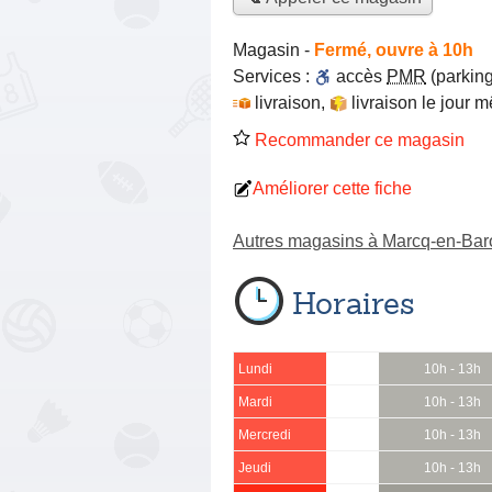
Magasin
-
Fermé, ouvre à 10h
Services :
accès
PMR
(parking
livraison
,
livraison le jour 
Recommander ce magasin
Améliorer cette fiche
Autres magasins à Marcq-en-Ba
Horaires
Lundi
10h - 13h
Mardi
10h - 13h
Mercredi
10h - 13h
Jeudi
10h - 13h