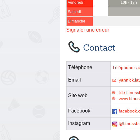
Vendredi
10h - 13h
Samedi
Dimanche
Signaler une erreur
Contact
Téléphone
Téléphoner a
Email
yannick.la
lille.fitnes
Site web
www.fitnes
Facebook
facebook.c
Instagram
@fitnessb