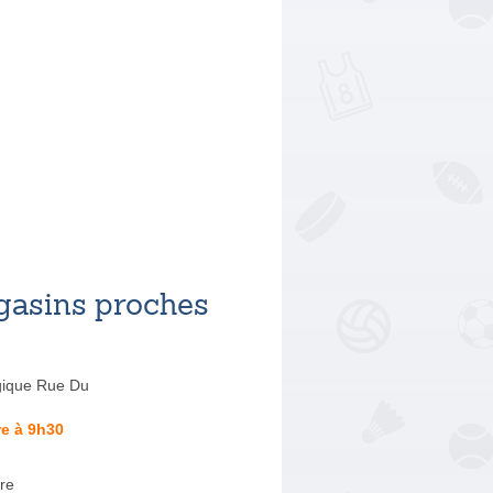
asins proches
gique Rue Du
e à 9h30
re