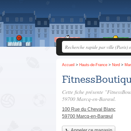
Accueil
>
Hauts-de-France
>
Nord
>
Mar
FitnessBoutiq
Cette fiche présente "FitnessBo
59700 Marcq-en-Barœul.
100 Rue du Cheval Blanc
59700 Marcq-en-Barœul
📞 Appeler ce magasin