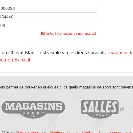
4000093
454440
008
Éditer les informations de mon magasin
u Cheval Blanc" est visible via les liens suivants :
magasin de
arcq-en-Barœul
.
us permet de trouver en quelques clics quels magasins de sport sont ouvert
© 2026
MagasinSport.net
-
Mentions légales
-
Contact
-
Inscription gratuite