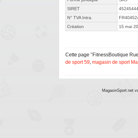
SIRET
4524544
N° TVA Intra.
FR40452
Création
15 mai 2
Cette page "FitnessBoutique Rue d
de sport 59
,
magasin de sport M
MagasinSport.net vo