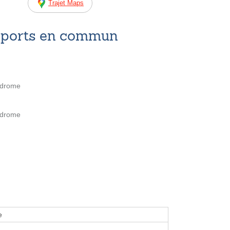
Trajet Maps
nsports en commun
odrome
odrome
e