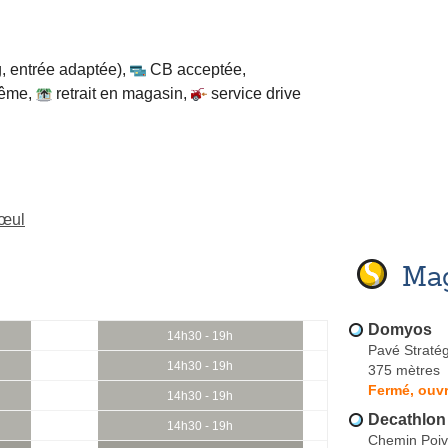
, entrée adaptée)
,
CB acceptée
,
même
,
retrait en magasin
,
service drive
rœul
Mag
Domyos
14h30 - 19h
Pavé Straté
14h30 - 19h
375 mètres
Fermé, ouvr
14h30 - 19h
Decathlon
14h30 - 19h
Chemin Poiv