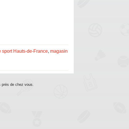
 sport Hauts-de-France
,
magasin
s près de chez vous.