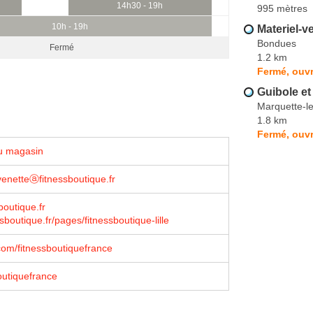
14h30 - 19h
995 mètres
10h - 19h
Materiel-
Bondues
Fermé
1.2 km
Fermé, ouvr
Guibole e
Marquette-le
1.8 km
Fermé, ouvr
u magasin
venetteⓐfitnessboutique.fr
sboutique.fr
sboutique.fr/pages/fitnessboutique-lille
om/fitnessboutiquefrance
outiquefrance