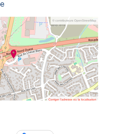
se
© contributeurs OpenStreetMap
Corriger l’adresse ou la localisation