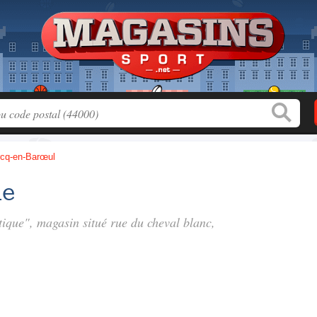
cq-en-Barœul
ue
utique", magasin situé
rue du cheval blanc
,