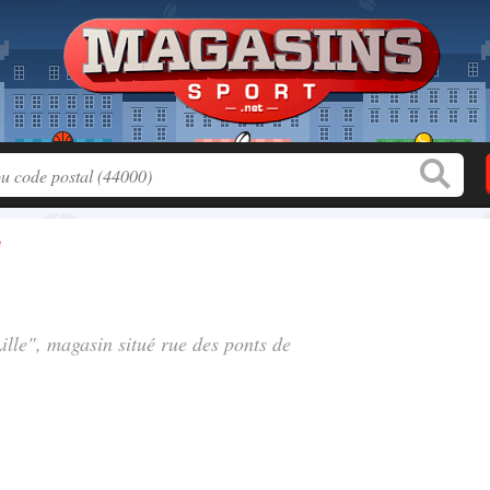
e
Lille", magasin situé
rue des ponts de