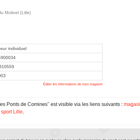
 Molinel (Lille)
eur individuel
5900034
310559
003
Éditer les informations de mon magasin
es Ponts de Comines" est visible via les liens suivants :
magasi
sport Lille
.