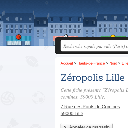
Accueil
>
Hauts-de-France
>
Nord
>
Lill
Zéropolis Lille
Cette fiche présente "Zéropolis 
comines
, 59000 Lille.
7 Rue des Ponts de Comines
59000 Lille
📞 Appeler ce magasin