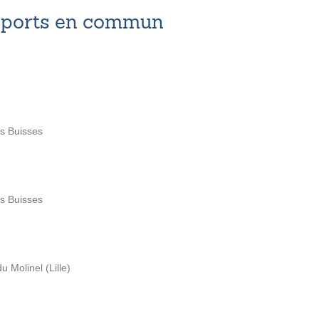
nsports en commun
es Buisses
es Buisses
 Molinel (Lille)