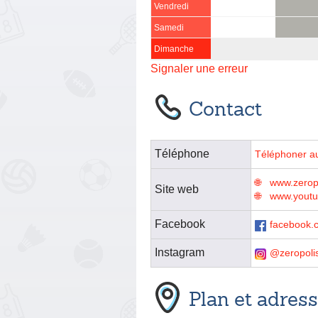
Vendredi
Samedi
Dimanche
Signaler une erreur
Contact
Téléphone
Téléphoner a
www.zerop
Site web
www.yout
Facebook
facebook.
Instagram
@zeropoli
Plan et adres