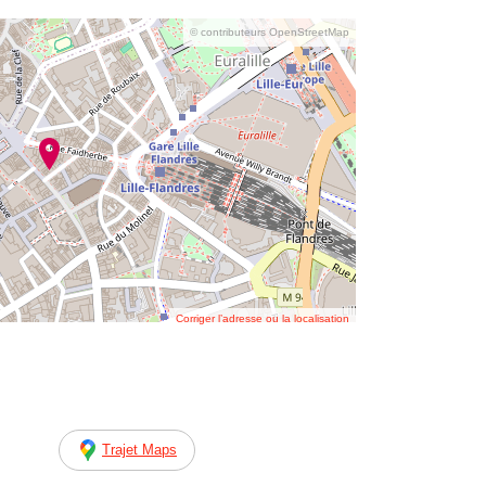
© contributeurs OpenStreetMap
Corriger l’adresse ou la localisation
Trajet Maps