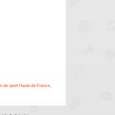
n de sport Hauts-de-France
,