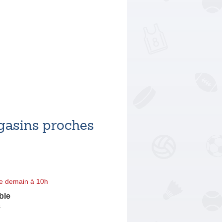
asins proches
e demain à 10h
ble
s