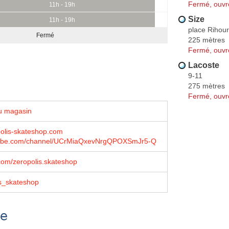
Fermé, ouvr
11h - 19h
Size
11h - 19h
place Rihour
Fermé
225 mètres
Fermé, ouvr
Lacoste
9-11
275 mètres
Fermé, ouvr
u magasin
olis-skateshop.com
ube.com/channel/UCrMiaQxevNrgQPOXSmJr5-Q
com/zeropolis.skateshop
s_skateshop
se