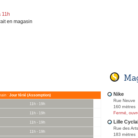
à 11h
rait en magasin
Mag
Nike
ain :
Jour férié (Assomption)
Rue Neuve
11h - 19h
160 mètres
Fermé, ouvr
11h - 19h
Lille Cycla
11h - 19h
Rue des Art
11h - 19h
183 mètres