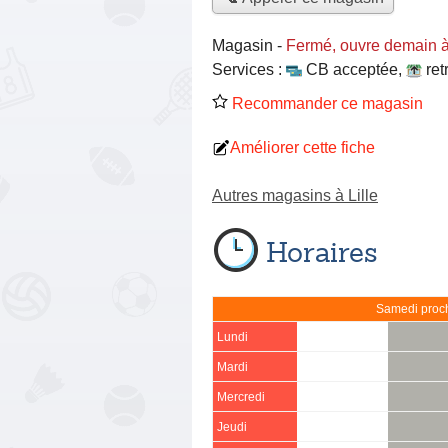
Magasin
-
Fermé, ouvre demain 
Services :
CB acceptée
,
ret
Recommander ce magasin
Améliorer cette fiche
Autres magasins à Lille
Horaires
Samedi proch
Lundi
Mardi
Mercredi
Jeudi