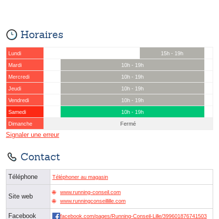
Horaires
Lundi
15h - 19h
Mardi
10h - 19h
Mercredi
10h - 19h
Jeudi
10h - 19h
Vendredi
10h - 19h
Samedi
10h - 19h
Dimanche
Fermé
Signaler une erreur
Contact
Téléphone
Téléphoner au magasin
www.running-conseil.com
Site web
www.runningconseillille.com
Facebook
facebook.com/pages/Running-Conseil-Lille/399601876741503