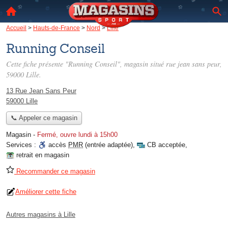
Accueil
>
Hauts-de-France
>
Nord
>
Lille
Running Conseil
Cette fiche présente "Running Conseil", magasin situé
rue jean sans peur
,
59000 Lille.
13 Rue Jean Sans Peur
59000 Lille
📞 Appeler ce magasin
Magasin
-
Fermé, ouvre lundi à 15h00
Services :
accès
PMR
(entrée adaptée)
,
CB acceptée
,
retrait en magasin
Recommander ce magasin
Améliorer cette fiche
Autres magasins à Lille