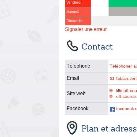
Vendredi
Samedi
Dimanche
Signaler une erreur
Contact
Téléphone
Téléphoner a
Email
fabian.ver
lille.off-co
Site web
off-course.
Facebook
facebook.c
Plan et adres