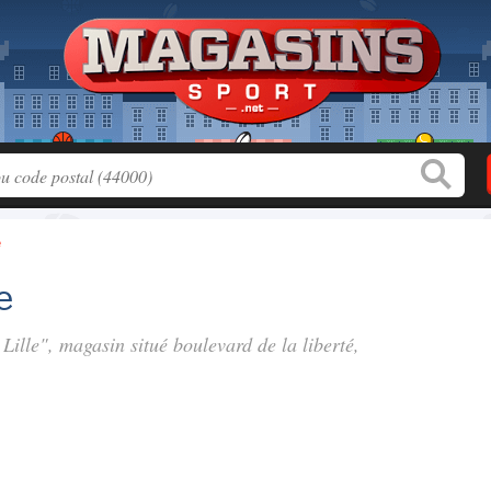
e
e
 Lille", magasin situé
boulevard de la liberté
,