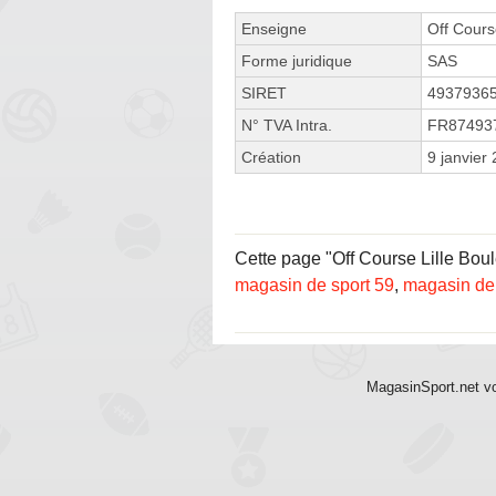
Enseigne
Off Cour
Forme juridique
SAS
SIRET
4937936
N° TVA Intra.
FR87493
Création
9 janvier
Cette page "Off Course Lille Boule
magasin de sport 59
,
magasin de 
MagasinSport.net vo