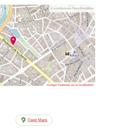
© contributeurs OpenStreetMap
Corriger l’adresse ou la localisation
Trajet Maps