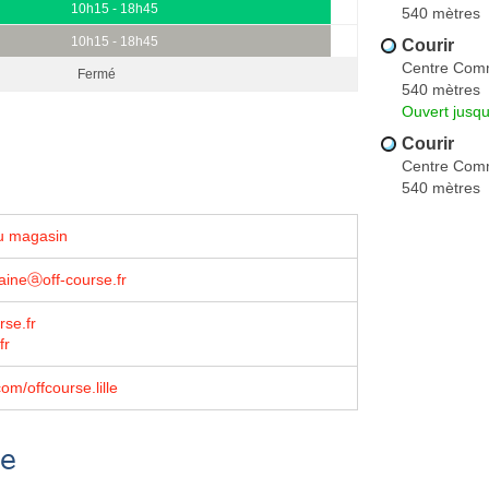
10h15 - 18h45
540 mètres
10h15 - 18h45
Courir
Centre Comme
Fermé
540 mètres
Ouvert jusqu
Courir
Centre Comm
540 mètres
u magasin
laineⓐoff-course.fr
urse.fr
fr
om/offcourse.lille
se