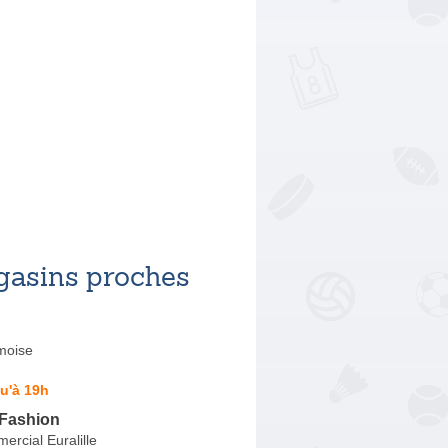
asins proches
moise
u'à 19h
 Fashion
rcial Euralille