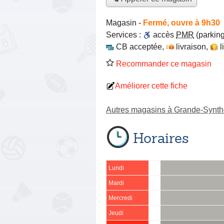
Magasin
-
Fermé, ouvre à 9h30
Services :
accès
PMR
(parking
CB acceptée
,
livraison
,
l
Recommander ce magasin
Améliorer cette fiche
Autres magasins à Grande-Synt
Horaires
Lundi
Mardi
Mercredi
Jeudi