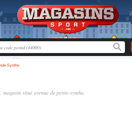
nde-Synthe
", magasin situé
avenue de petite-synthe
,