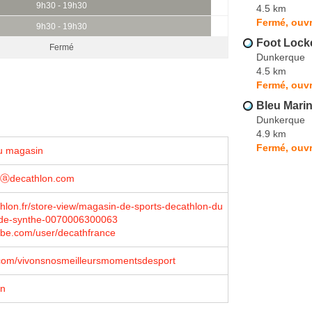
9h30 - 19h30
4.5 km
Fermé, ouvr
9h30 - 19h30
Foot Lock
Fermé
Dunkerque
4.5 km
Fermé, ouvr
Bleu Marin
Dunkerque
4.9 km
Fermé, ouvr
u magasin
esⓐdecathlon.com
lon.fr/store-view/magasin-de-sports-decathlon-du
de-synthe-0070006300063
be.com/user/decathfrance
com/vivonsnosmeilleursmomentsdesport
on