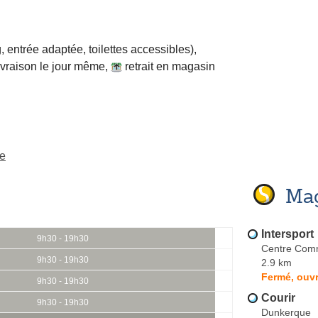
, entrée adaptée, toilettes accessibles)
,
ivraison le jour même
,
retrait en magasin
he
Mag
Intersport
9h30 - 19h30
Centre Comm
9h30 - 19h30
2.9 km
Fermé, ouvr
9h30 - 19h30
Courir
9h30 - 19h30
Dunkerque