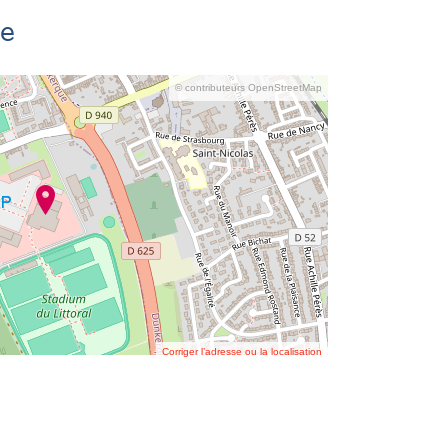
se
© contributeurs OpenStreetMap
Corriger l’adresse ou la localisation