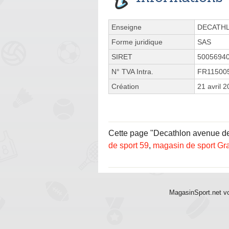
Enseigne
DECATH
Forme juridique
SAS
SIRET
5005694
N° TVA Intra.
FR11500
Création
21 avril 
Cette page "Decathlon avenue de P
de sport 59
,
magasin de sport Gr
MagasinSport.net vo