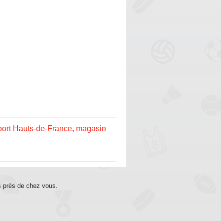
ort Hauts-de-France
,
magasin
s près de chez vous.