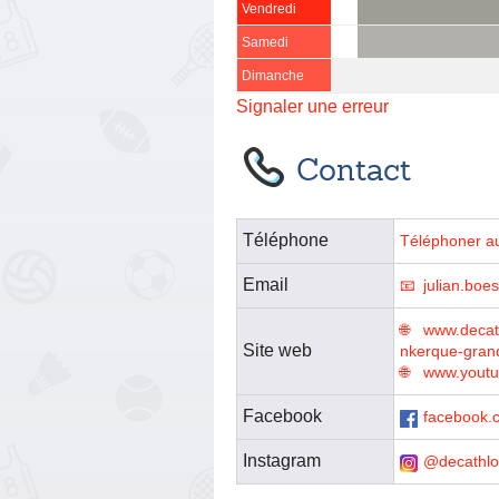
Vendredi
Samedi
Dimanche
Signaler une erreur
Contact
Téléphone
Téléphoner a
Email
julian.bo
www.decath
Site web
nkerque-gran
www.youtu
Facebook
facebook.
Instagram
@decathl