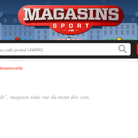
ewaersvelde
rds", magasin situé
rue du mont des cats
,