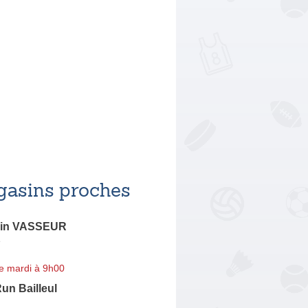
asins proches
ain VASSEUR
e
e mardi à 9h00
un Bailleul