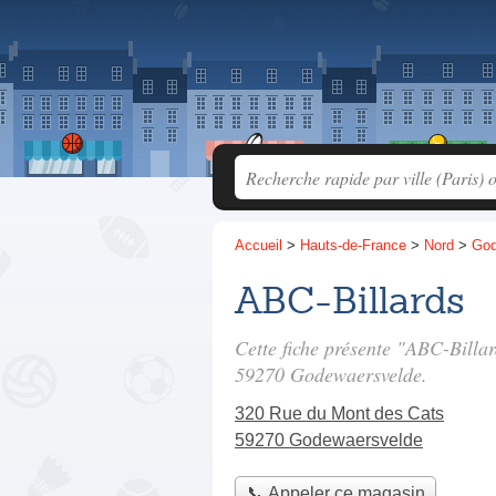
Accueil
>
Hauts-de-France
>
Nord
>
God
ABC-Billards
Cette fiche présente "ABC-Billa
59270 Godewaersvelde.
320 Rue du Mont des Cats
59270 Godewaersvelde
📞 Appeler ce magasin