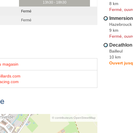
13h30 - 18h30
8 km
Fermé, ouvr
Fermé
Immersion
Fermé
Hazebrouck
9 km
Fermé, ouvr
Decathlon
Bailleul
10 km
Ouvert jusq
u magasin
illards.com
racing.com
se
© contributeurs OpenStreetMap