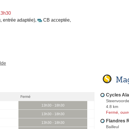
13h30
, entrée adaptée)
,
CB acceptée
,
lde
Mag
Cycles Al
Fermé
Steenvoord
13h30 - 18h30
4.8 km
Fermé, ouvr
13h30 - 18h30
Flandres R
13h30 - 18h30
Bailleul