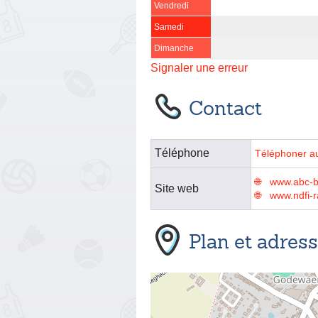
Vendredi
Samedi
Dimanche
Signaler une erreur
Contact
Téléphone
Téléphoner a
www.abc-b
Site web
www.ndfi-
Plan et adres