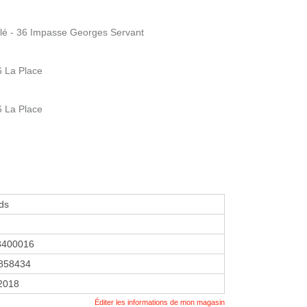
é - 36 Impasse Georges Servant
 La Place
 La Place
rds
3400016
858434
 2018
Éditer les informations de mon magasin