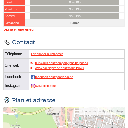
Jeudi
9h - 19h
Vendredi
9h - 19h
Samedi
9h - 19h
Dimanche
Fermé
Signaler une erreur
Contact
Téléphone
Téléphoner au magasin
fr.linkedin.com/company/pacific-peche
Site web
www.pacificpeche.com/store-fr028/
Facebook
facebook.com/pacificpeche
Instagram
@pacificpeche
Plan et adresse
© contributeurs OpenStreetMap