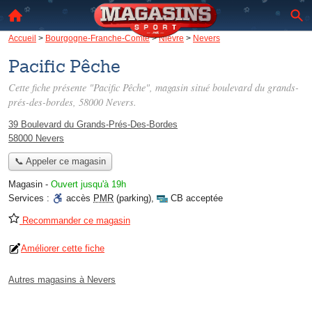
Accueil
>
Bourgogne-Franche-Comté
>
Nièvre
>
Nevers
Pacific Pêche
Cette fiche présente "Pacific Pêche", magasin situé
boulevard du grands-
prés-des-bordes
, 58000 Nevers.
39 Boulevard du Grands-Prés-Des-Bordes
58000 Nevers
📞 Appeler ce magasin
Magasin
-
Ouvert jusqu'à 19h
Services :
accès
PMR
(parking)
,
CB acceptée
Recommander ce magasin
Améliorer cette fiche
Autres magasins à Nevers