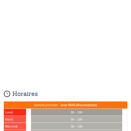
Horaires
Samedi prochain :
Jour férié (Assomption)
Lundi
9h - 19h
Mardi
9h - 19h
Mercredi
9h - 19h