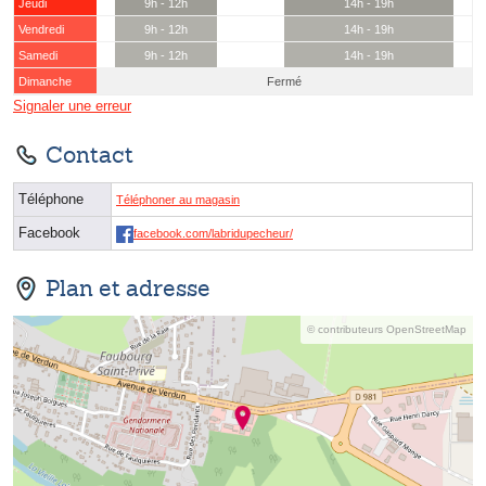
Jeudi
9h - 12h
14h - 19h
Vendredi
9h - 12h
14h - 19h
Samedi
9h - 12h
14h - 19h
Dimanche
Fermé
Signaler une erreur
Contact
Téléphone
Téléphoner au magasin
Facebook
facebook.com/labridupecheur/
Plan et adresse
© contributeurs OpenStreetMap