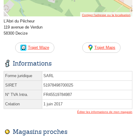
Corriger l’adresse ou la localisation
L'Abri du Pêcheur
119 avenue de Verdun
58300 Decize
Trajet Waze
Trajet Maps
Informations
Forme juridique
SARL
SIRET
51978498700025
N° TVA Intra.
FR45519784987
Création
1 juin 2017
Éditer les informations de mon magasin
Magasins proches