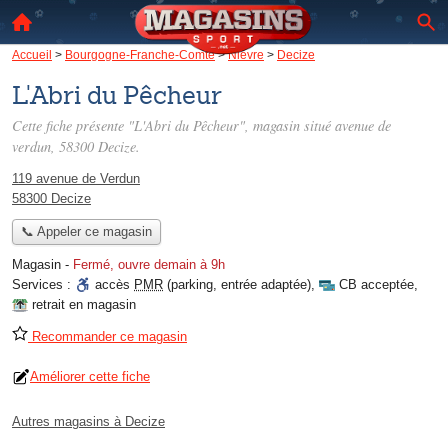
Accueil
>
Bourgogne-Franche-Comté
>
Nièvre
>
Decize
L'Abri du Pêcheur
Cette fiche présente "L'Abri du Pêcheur", magasin situé
avenue de
verdun
, 58300 Decize.
119 avenue de Verdun
58300 Decize
📞 Appeler ce magasin
Magasin
-
Fermé, ouvre demain à 9h
Services :
accès
PMR
(parking, entrée adaptée)
,
CB acceptée
,
retrait en magasin
Recommander ce magasin
Améliorer cette fiche
Autres magasins à Decize