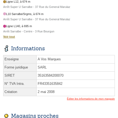
Ligne L12, à 674 m
Arrêt Super U Sarralbe - 37 Rue du General Marulaz
L10 Sarralbe/Srgms, à 674 m
Arrêt Super U Sarralbe - 37 Rue du General Marulaz
Ligne L140, à 695 m
Arrêt Sarralbe - Centre - 3 Rue Bourgun
Voir tout
Informations
Enseigne
A Vos Marques
Forme juridique
SARL
SIRET
35163584200070
N° TVA Intra.
FR43351635842
Création
2 mai 2008
Éditer les informations de mon magasin
Magasins proches