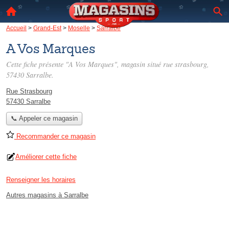
Accueil
>
Grand-Est
>
Moselle
>
Sarralbe
A Vos Marques
Cette fiche présente "A Vos Marques", magasin situé
rue strasbourg
,
57430 Sarralbe.
Rue Strasbourg
57430 Sarralbe
📞 Appeler ce magasin
Recommander ce magasin
Améliorer cette fiche
Renseigner les horaires
Autres magasins à Sarralbe