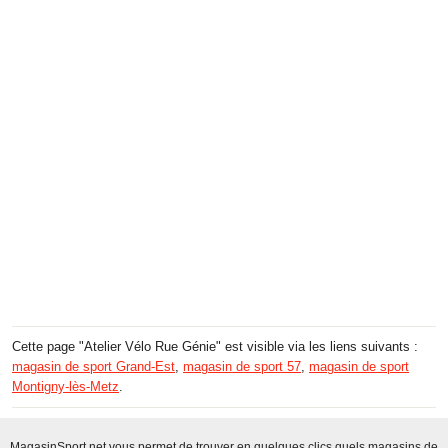
Cette page "Atelier Vélo Rue Génie" est visible via les liens suivants :
magasin de sport Grand-Est
,
magasin de sport 57
,
magasin de sport
Montigny-lès-Metz
.
MagasinSport.net vous permet de trouver en quelques clics quels magasins de