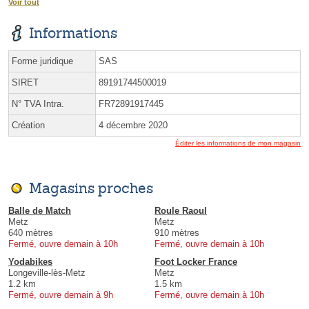
Voir tout
Informations
Forme juridique
SAS
SIRET
89191744500019
N° TVA Intra.
FR72891917445
Création
4 décembre 2020
Éditer les informations de mon magasin
Magasins proches
Balle de Match
Roule Raoul
Metz
Metz
640 mètres
910 mètres
Fermé, ouvre demain à 10h
Fermé, ouvre demain à 10h
Yodabikes
Foot Locker France
Longeville-lès-Metz
Metz
1.2 km
1.5 km
Fermé, ouvre demain à 9h
Fermé, ouvre demain à 10h