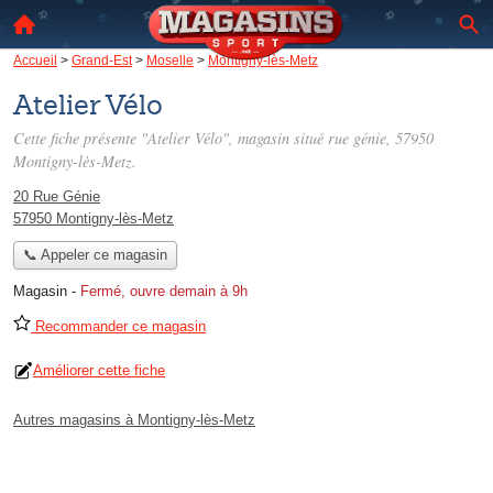
Accueil
>
Grand-Est
>
Moselle
>
Montigny-lès-Metz
Atelier Vélo
Cette fiche présente "Atelier Vélo", magasin situé
rue génie
, 57950
Montigny-lès-Metz.
20 Rue Génie
57950 Montigny-lès-Metz
📞 Appeler ce magasin
Magasin
-
Fermé, ouvre demain à 9h
Recommander ce magasin
Améliorer cette fiche
Autres magasins à Montigny-lès-Metz