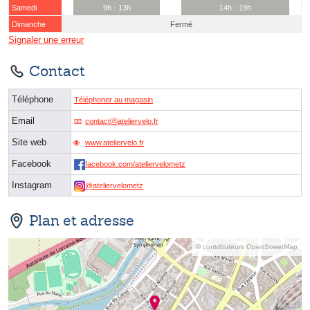
Samedi
9h - 13h
14h - 19h
Dimanche
Fermé
Signaler une erreur
Contact
Téléphone
Téléphoner au magasin
Email
contactⓐateliervelo.fr
Site web
www.ateliervelo.fr
Facebook
facebook.com/ateliervelometz
Instagram
@ateliervelometz
Plan et adresse
© contributeurs OpenStreetMap