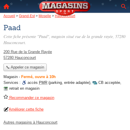
Accueil
>
Grand-Est
>
Moselle
>
Hauconcourt
Paad
Cette fiche présente "Paad", magasin situé
rue de la grande rayée
, 57280
Hauconcourt.
200 Rue de la Grande Rayée
57280 Hauconcourt
📞 Appeler ce magasin
Magasin
-
Fermé, ouvre à 10h
Services :
accès
PMR
(parking, entrée adaptée)
,
CB acceptée
,
retrait en magasin
Recommander ce magasin
Améliorer cette fiche
Autres magasins à Hauconcourt