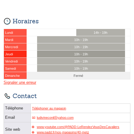
Horaires
Lundi
14h - 19h
Mardi
10h - 19h
Mercredi
10h - 19h
Jeudi
10h - 19h
Vendredi
10h - 19h
Samedi
10h - 19h
Dimanche
Fermé
Signaler une erreur
Contact
Téléphone
Téléphoner au magasin
Email
ludivineconilⓐyahoo.com
www.youtube.com/@PADD-LeRendezVousDesCavaliers
Site web
www.padd.fr/nos-magasins/40-metz