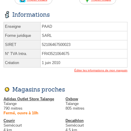
Informations
Enseigne
PAAD
Forme juridique
SARL
SIRET
52106467500023
N° TVA Intra.
FR43521064675
Création
1 juin 2010
Éditer les informations de mon magasin
Magasins proches
Adidas Outlet Store Talange
Oxbow
Talange
Talange
790 mètres
805 mètres
Fermé, ouvre à 10h
Courir
Decathlon
Semécourt
Semécourt
4 km
4.5 km