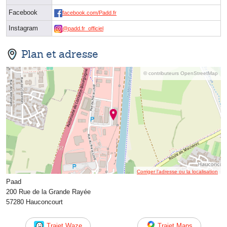
Facebook
facebook.com/Padd.fr
Instagram
@padd.fr_officiel
Plan et adresse
© contributeurs OpenStreetMap
Corriger l’adresse ou la localisation
Paad
200 Rue de la Grande Rayée
57280 Hauconcourt
Trajet Waze
Trajet Maps