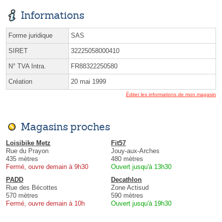
Informations
Forme juridique
SAS
SIRET
32225058000410
N° TVA Intra.
FR88322250580
Création
20 mai 1999
Éditer les informations de mon magasin
Magasins proches
Loisibike Metz
Fit57
Rue du Prayon
Jouy-aux-Arches
435 mètres
480 mètres
Fermé, ouvre demain à 9h30
Ouvert jusqu'à 13h30
PADD
Decathlon
Rue des Bécottes
Zone Actisud
570 mètres
590 mètres
Fermé, ouvre demain à 10h
Ouvert jusqu'à 19h30