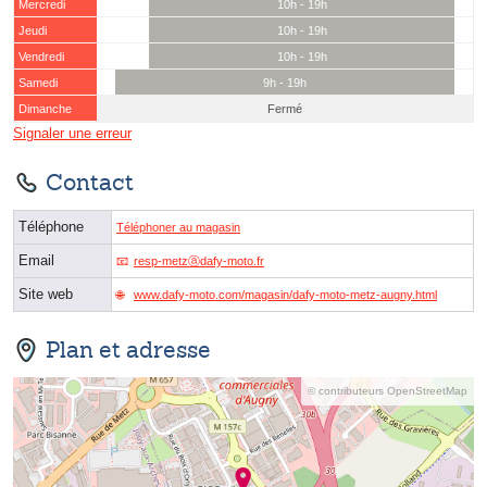
Mercredi
10h - 19h
Jeudi
10h - 19h
Vendredi
10h - 19h
Samedi
9h - 19h
Dimanche
Fermé
Signaler une erreur
Contact
Téléphone
Téléphoner au magasin
Email
resp-metzⓐdafy-moto.fr
Site web
www.dafy-moto.com/magasin/dafy-moto-metz-augny.html
Plan et adresse
© contributeurs OpenStreetMap