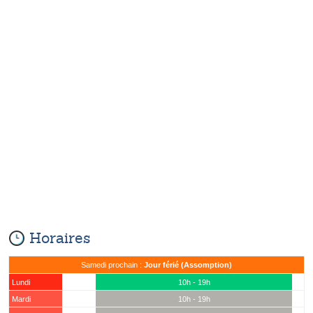
Horaires
Samedi prochain :
Jour férié (Assomption)
Lundi
10h - 19h
Mardi
10h - 19h