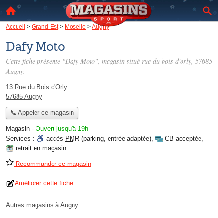
Accueil
>
Grand-Est
>
Moselle
>
Augny
Dafy Moto
Cette fiche présente "Dafy Moto", magasin situé
rue du bois d'orly
, 57685
Augny.
13 Rue du Bois d'Orly
57685 Augny
📞 Appeler ce magasin
Magasin
-
Ouvert jusqu'à 19h
Services :
accès
PMR
(parking, entrée adaptée)
,
CB acceptée
,
retrait en magasin
Recommander ce magasin
Améliorer cette fiche
Autres magasins à Augny