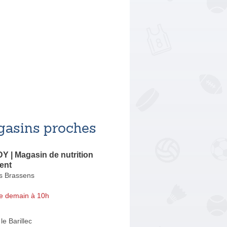
asins proches
 | Magasin de nutrition
ient
s Brassens
e demain à 10h
le Barillec