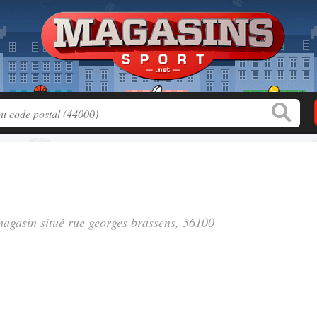
 magasin situé
rue georges brassens
, 56100