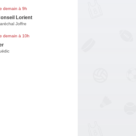
e demain à 9h
onseil Lorient
aréchal Joffre
e demain à 10h
er
uëdic