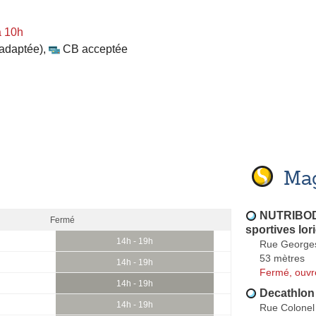
à 10h
 adaptée)
,
CB acceptée
Mag
NUTRIBODY
Fermé
sportives lor
14h - 19h
Rue George
53 mètres
14h - 19h
Fermé, ouvr
14h - 19h
Decathlon
14h - 19h
Rue Colonel 