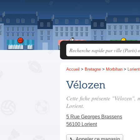
Accueil
>
Bretagne
>
Morbihan
>
Lorient
Vélozen
Cette fiche présente "Vélozen",
Lorient.
5 Rue Georges Brassens
56100 Lorient
📞 Appeler ce magasin