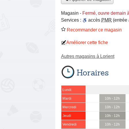
Magasin
-
Fermé, ouvre demain 
Services :
accès
PMR
(entrée
Recommander ce magasin
Améliorer cette fiche
Autres magasins à Lorient
Horaires
Lundi
Mardi
10h - 12h
Mercredi
10h - 12h
Jeudi
10h - 12h
Vendredi
10h - 12h