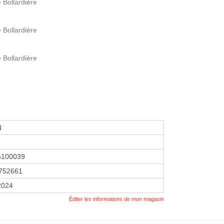
 Bollardière
 Bollardière
 Bollardière
N
6100039
752661
 2024
Éditer les informations de mon magasin