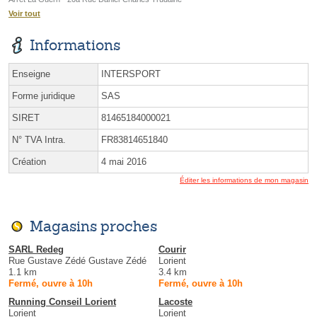
Voir tout
Informations
Enseigne
INTERSPORT
Forme juridique
SAS
SIRET
81465184000021
N° TVA Intra.
FR83814651840
Création
4 mai 2016
Éditer les informations de mon magasin
Magasins proches
SARL Redeg
Courir
Rue Gustave Zédé Gustave Zédé
Lorient
1.1 km
3.4 km
Fermé, ouvre à 10h
Fermé, ouvre à 10h
Running Conseil Lorient
Lacoste
Lorient
Lorient