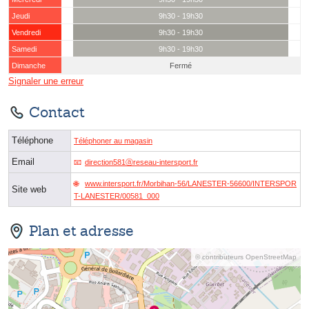
Jeudi
9h30 - 19h30
Vendredi
9h30 - 19h30
Samedi
9h30 - 19h30
Dimanche
Fermé
Signaler une erreur
Contact
Téléphone
Téléphoner au magasin
Email
direction581ⓐreseau-intersport.fr
www.intersport.fr/Morbihan-56/LANESTER-56600/INTERSPOR
Site web
T-LANESTER/00581_000
Plan et adresse
© contributeurs OpenStreetMap