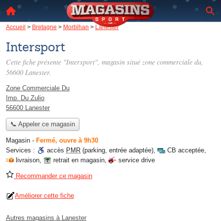
Accueil
>
Bretagne
>
Morbihan
>
Lanester
Intersport
Cette fiche présente "Intersport", magasin situé
zone commerciale du
,
56600 Lanester.
Zone Commerciale Du
Imp. Du Zulio
56600 Lanester
📞 Appeler ce magasin
Magasin
-
Fermé, ouvre à 9h30
Services :
accès
PMR
(parking, entrée adaptée)
,
CB acceptée
,
livraison
,
retrait en magasin
,
service drive
Recommander ce magasin
Améliorer cette fiche
Autres magasins à Lanester