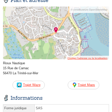
Plan et adresse
© contributeurs OpenStreetMap
Corriger l’adresse ou la localisation
Rioux Nautique
15 Rue de Carnac
56470 La Trinité-sur-Mer
Trajet Waze
Trajet Maps
Informations
Forme juridique
SAS