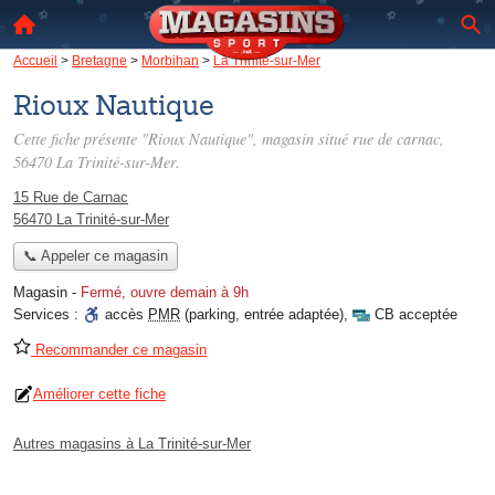
Accueil
>
Bretagne
>
Morbihan
>
La Trinité-sur-Mer
Rioux Nautique
Cette fiche présente "Rioux Nautique", magasin situé
rue de carnac
,
56470 La Trinité-sur-Mer.
15 Rue de Carnac
56470 La Trinité-sur-Mer
📞 Appeler ce magasin
Magasin
-
Fermé, ouvre demain à 9h
Services :
accès
PMR
(parking, entrée adaptée)
,
CB acceptée
Recommander ce magasin
Améliorer cette fiche
Autres magasins à La Trinité-sur-Mer