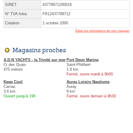
SIRET
43778971200019
N° TVA Intra.
FR12437789712
Création
1 octobre 2000
Éditer les informations de mon magasin
Magasins proches
A.D.N YACHTS - la Trinité sur mer
Port Deun Marine
Cr des Quais
Saint-Philibert
475 mètres
1.8 km
Fermé, ouvre mardi à 9h00
Keep Cool
Auray Loisirs Nautisme
Carnac
Auray
3.6 km
9 km
Ouvert jusqu'à 19h
Fermé, ouvre demain à 9h30