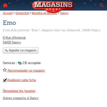
Accueil
>
Grand-Est
>
Meurthe-et-Moselle
>
Nancy
Emo
Cette fiche présente "Emo", magasin situé
rue d'amerval
, 54000 Nancy.
8 Rue d'Amerval
54000 Nancy
📞 Appeler ce magasin
Services :
CB acceptée
Recommander ce magasin
Améliorer cette fiche
Renseigner les horaires
Autres magasins à Nancy