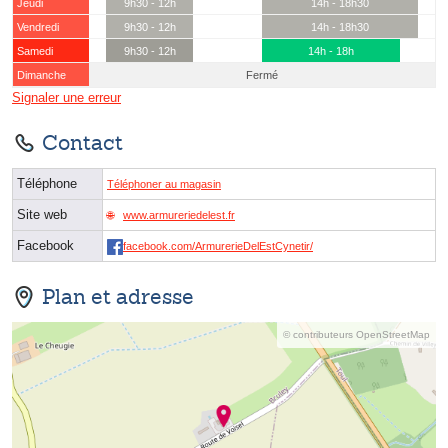
Jeudi
9h30 - 12h
14h - 18h30
Vendredi
9h30 - 12h
14h - 18h30
Samedi
9h30 - 12h
14h - 18h
Dimanche
Fermé
Signaler une erreur
Contact
Téléphone
Téléphoner au magasin
Site web
www.armureriedelest.fr
Facebook
facebook.com/ArmurerieDelEstCynetir/
Plan et adresse
© contributeurs OpenStreetMap