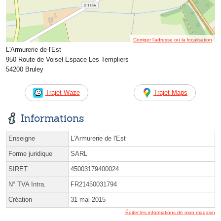
Corriger l’adresse ou la localisation
L'Armurerie de l'Est
950 Route de Voisel Espace Les Templiers
54200 Bruley
Trajet Waze
Trajet Maps
Informations
Enseigne
L'Armurerie de l'Est
Forme juridique
SARL
SIRET
45003179400024
N° TVA Intra.
FR21450031794
Création
31 mai 2015
Éditer les informations de mon magasin