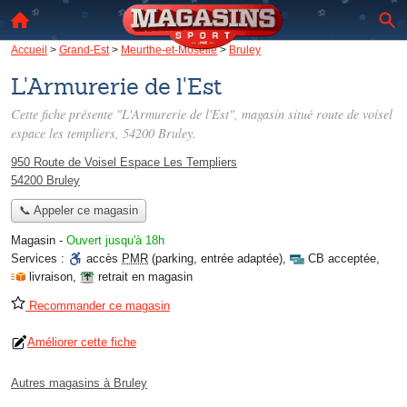
Accueil
>
Grand-Est
>
Meurthe-et-Moselle
>
Bruley
L'Armurerie de l'Est
Cette fiche présente "L'Armurerie de l'Est", magasin situé
route de voisel
espace les templiers
, 54200 Bruley.
950 Route de Voisel Espace Les Templiers
54200 Bruley
📞 Appeler ce magasin
Magasin
-
Ouvert jusqu'à 18h
Services :
accès
PMR
(parking, entrée adaptée)
,
CB acceptée
,
livraison
,
retrait en magasin
Recommander ce magasin
Améliorer cette fiche
Autres magasins à Bruley