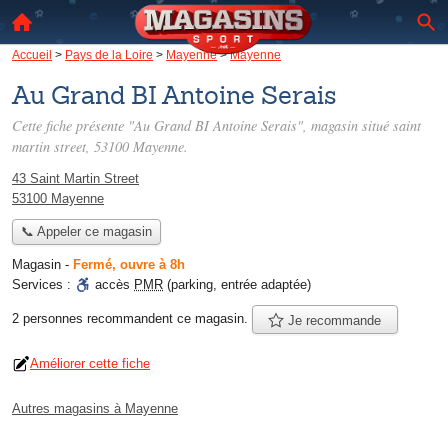
Accueil
>
Pays de la Loire
>
Mayenne
>
Mayenne
Au Grand BI Antoine Serais
Cette fiche présente "Au Grand BI Antoine Serais", magasin situé
saint
martin street
, 53100 Mayenne.
43 Saint Martin Street
53100 Mayenne
📞 Appeler ce magasin
Magasin
-
Fermé, ouvre à 8h
Services :
accès
PMR
(parking, entrée adaptée)
2 personnes
recommandent
ce magasin.
Je recommande
Améliorer cette fiche
Autres magasins à Mayenne