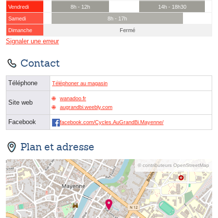
Vendredi
8h - 12h
14h - 18h30
Samedi
8h - 17h
Dimanche
Fermé
Signaler une erreur
Contact
Téléphone
Téléphoner au magasin
wanadoo.fr
Site web
augrandbi.weebly.com
Facebook
facebook.com/Cycles.AuGrandBi.Mayenne/
Plan et adresse
© contributeurs OpenStreetMap