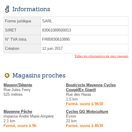
Informations
Forme juridique
SARL
SIRET
83061089500013
N° TVA Intra.
FR85830610895
Création
12 juin 2017
Éditer les informations de mon magasin
Magasins proches
Mayenn'Détente
Bouticycle Mayenne Cycles
Rue Jules Ferry
Cougé(Ex Giant)
525 mètres
Rue des Haras
1.5 km
Fermé, ouvre à 9h30
Mayenne Pêche
Cycles GG Motoculture
impasse André Marie Ampère
Évron
2.1 km
22 km
Fermé, ouvre à 9h
Fermé, ouvre à 8h30