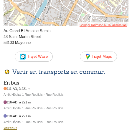
Corriger l’adresse ou la localisation
Au Grand BI Antoine Serais
43 Saint Martin Street
53100 Mayenne
Trajet Waze
Trajet Maps
Venir en transports en commun
En bus
111-AD, à 221 m
Arrêt Hôpital 1 Rue Roullois - Rue Roullois
116-AD, à 221 m
Arrêt Hôpital 1 Rue Roullois - Rue Roullois
110-AD, à 221 m
Arrêt Hôpital 1 Rue Roullois - Rue Roullois
Voir tout