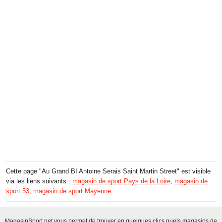
Cette page "Au Grand BI Antoine Serais Saint Martin Street" est visible
via les liens suivants :
magasin de sport Pays de la Loire
,
magasin de
sport 53
,
magasin de sport Mayenne
.
MagasinSport.net vous permet de trouver en quelques clics quels magasins de