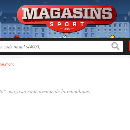
haumont
to", magasin situé
avenue de la république
,