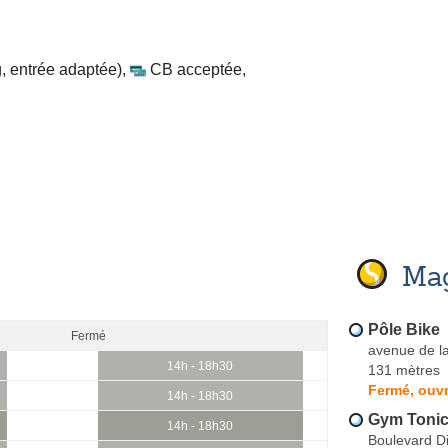
, entrée adaptée)
,
CB acceptée
,
Mag
Pôle Bike
Fermé
avenue de l
14h - 18h30
131 mètres
Fermé, ouvr
14h - 18h30
Gym Toni
14h - 18h30
Boulevard D