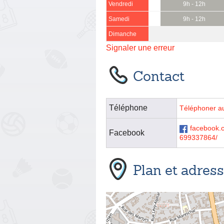
Vendredi
9h - 12h
Samedi
9h - 12h
Dimanche
Signaler une erreur
Contact
Téléphone
Téléphoner a
facebook.
Facebook
699337864/
Plan et adres