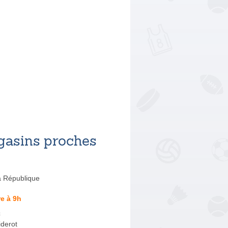
asins proches
a République
e à 9h
c
iderot