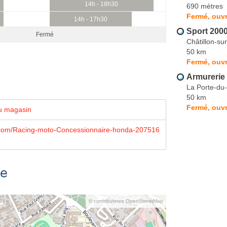
14h - 18h30
690 mètres
Fermé, ouvr
14h - 17h30
Sport 200
Fermé
Châtillon-su
50 km
Fermé, ouvr
Armureri
La Porte-du
50 km
Fermé, ouvr
u magasin
com/Racing-moto-Concessionnaire-honda-207516
se
© contributeurs OpenStreetMap