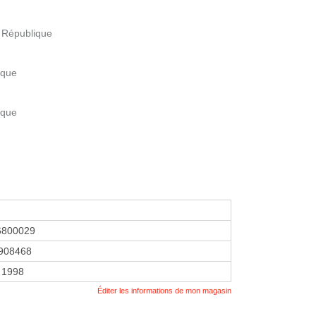
 République
ique
ique
6800029
908468
 1998
Éditer les informations de mon magasin