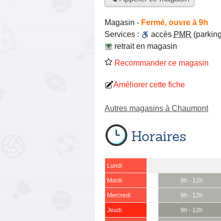
Magasin
-
Fermé, ouvre à 9h
Services :
accès
PMR
(parking
retrait en magasin
Recommander ce magasin
Améliorer cette fiche
Autres magasins à Chaumont
Horaires
Lundi
Mardi
9h - 12h
Mercredi
9h - 12h
Jeudi
9h - 12h