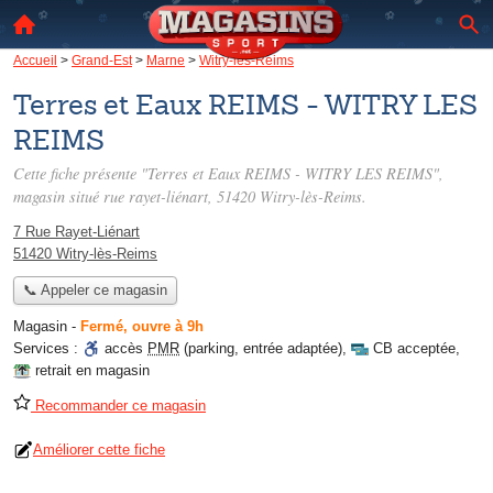
Accueil
>
Grand-Est
>
Marne
>
Witry-lès-Reims
Terres et Eaux REIMS - WITRY LES
REIMS
Cette fiche présente "Terres et Eaux REIMS - WITRY LES REIMS",
magasin situé
rue rayet-liénart
, 51420 Witry-lès-Reims.
7 Rue Rayet-Liénart
51420 Witry-lès-Reims
📞 Appeler ce magasin
Magasin
-
Fermé, ouvre à 9h
Services :
accès
PMR
(parking, entrée adaptée)
,
CB acceptée
,
retrait en magasin
Recommander ce magasin
Améliorer cette fiche