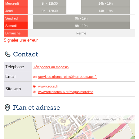
Mercredi
9h - 12h30
14h - 19h
Jeudi
9h - 12h30
14h - 19h
Vendredi
9h - 19h
Samedi
9h - 19h
Dimanche
Fermé
Signaler une erreur
Contact
Téléphone
Téléphoner au magasin
Email
services.clients.reimsⓐterreseteaux.fr
www.crocs.fr
Site web
www.terreseteaux.fr/magasins/reims
Plan et adresse
© contributeurs OpenStreetMap