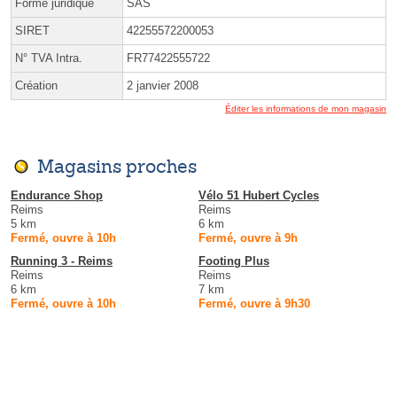
Forme juridique
SAS
SIRET
42255572200053
N° TVA Intra.
FR77422555722
Création
2 janvier 2008
Éditer les informations de mon magasin
Magasins proches
Endurance Shop
Vélo 51 Hubert Cycles
Reims
Reims
5 km
6 km
Fermé, ouvre à 10h
Fermé, ouvre à 9h
Running 3 - Reims
Footing Plus
Reims
Reims
6 km
7 km
Fermé, ouvre à 10h
Fermé, ouvre à 9h30