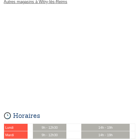
Autres magasins à Witry-lès-Reims
Horaires
Lundi
9h - 12h30
14h - 19h
Mardi
9h - 12h30
14h - 19h