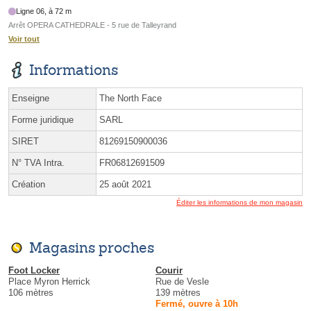
Ligne 06, à 72 m
Arrêt OPERA CATHEDRALE - 5 rue de Talleyrand
Voir tout
Informations
Enseigne
The North Face
Forme juridique
SARL
SIRET
81269150900036
N° TVA Intra.
FR06812691509
Création
25 août 2021
Éditer les informations de mon magasin
Magasins proches
Foot Locker
Courir
Place Myron Herrick
Rue de Vesle
106 mètres
139 mètres
Fermé, ouvre à 10h