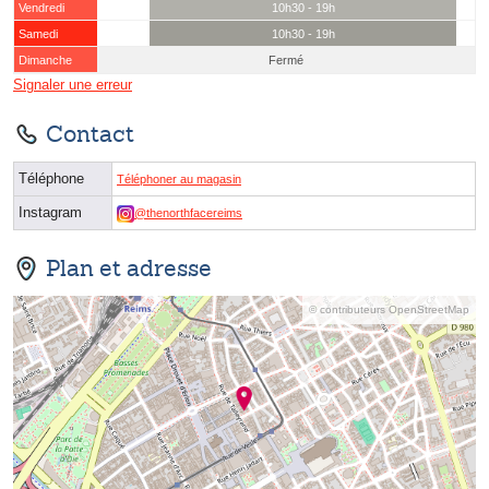
Vendredi
10h30 - 19h
Samedi
10h30 - 19h
Dimanche
Fermé
Signaler une erreur
Contact
Téléphone
Téléphoner au magasin
Instagram
@thenorthfacereims
Plan et adresse
© contributeurs OpenStreetMap