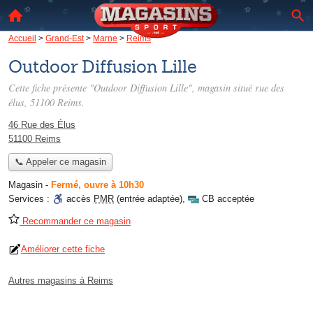
Accueil
>
Grand-Est
>
Marne
>
Reims
Outdoor Diffusion Lille
Cette fiche présente "Outdoor Diffusion Lille", magasin situé
rue des
élus
, 51100 Reims.
46 Rue des Élus
51100 Reims
📞 Appeler ce magasin
Magasin
-
Fermé, ouvre à 10h30
Services :
accès
PMR
(entrée adaptée)
,
CB acceptée
Recommander ce magasin
Améliorer cette fiche
Autres magasins à Reims