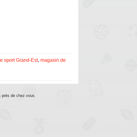
e sport Grand-Est
,
magasin de
s près de chez vous.