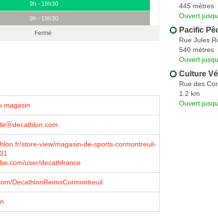
9h - 19h30
445 mètres
Ouvert jusqu
9h - 19h30
Pacific Pê
Fermé
Rue Jules R
540 mètres
Ouvert jusqu
Culture Vé
Rue des Co
1.2 km
Ouvert jusqu
u magasin
ladeⓐdecathlon.com
lon.fr/store-view/magasin-de-sports-cormontreuil-
31
be.com/user/decathfrance
com/DecathlonReimsCormontreuil
on