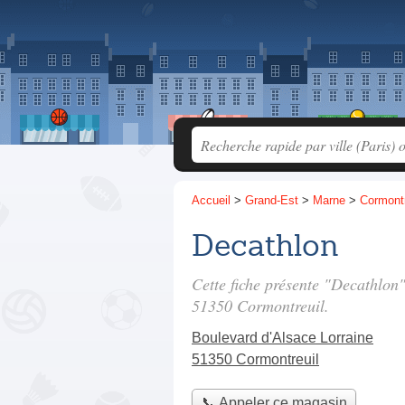
Accueil
>
Grand-Est
>
Marne
>
Cormontr
Decathlon
Cette fiche présente "Decathlon
51350 Cormontreuil.
Boulevard d'Alsace Lorraine
51350 Cormontreuil
📞 Appeler ce magasin