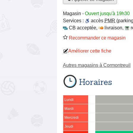
Magasin
-
Ouvert jusqu'à 19h30
Services :
accès
PMR
(parking
CB acceptée
,
livraison
,
r
Recommander ce magasin
Améliorer cette fiche
Autres magasins à Cormontreuil
Horaires
Lundi
Mardi
Mercredi
Jeudi