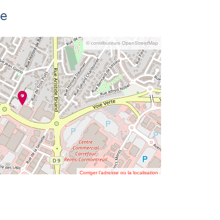
se
© contributeurs OpenStreetMap
Corriger l’adresse ou la localisation