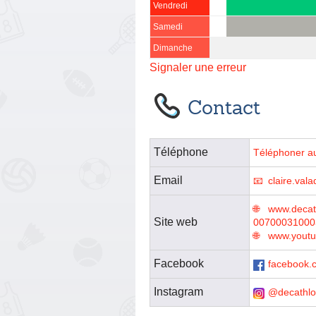
Vendredi
Samedi
Dimanche
Signaler une erreur
Contact
Téléphone
Téléphoner a
Email
claire.va
www.decath
Site web
00700031000
www.youtu
Facebook
facebook.
Instagram
@decathl