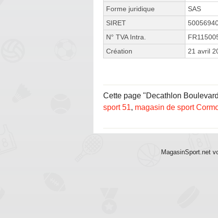
Forme juridique
SAS
SIRET
5005694
N° TVA Intra.
FR11500
Création
21 avril 
Cette page "Decathlon Boulevard d
sport 51
,
magasin de sport Cormo
MagasinSport.net vo