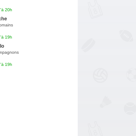
'à 20h
che
omains
'à 19h
lo
mpagnons
'à 19h