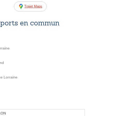
Trajet Maps
nsports en commun
rraine
and
ce Lorraine
LON