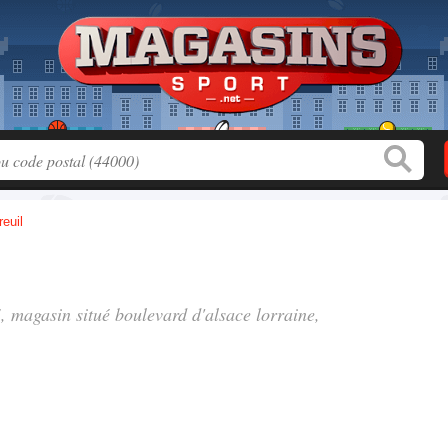
euil
", magasin situé
boulevard d'alsace lorraine
,