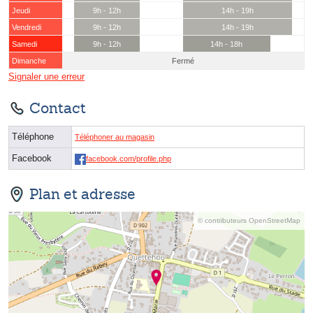
Jeudi
9h - 12h
14h - 19h
Vendredi
9h - 12h
14h - 19h
Samedi
9h - 12h
14h - 18h
Dimanche
Fermé
Signaler une erreur
Contact
Téléphone
Téléphoner au magasin
Facebook
facebook.com/profile.php
Plan et adresse
© contributeurs OpenStreetMap