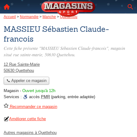
Accueil
>
Normandie
>
Manche
>
Quettehou
MASSIEU Sébastien Claude-
francois
Cette fiche présente "MASSIEU Sébastien Claude-francois", magasin
situé
rue sainte-marie
, 50630 Quettehou.
12 Rue Sainte-Marie
50630 Quettehou
📞 Appeler ce magasin
Magasin
-
Ouvert jusqu'à 12h
Services :
accès
PMR
(parking, entrée adaptée)
Recommander ce magasin
Améliorer cette fiche
Autres magasins à Quettehou