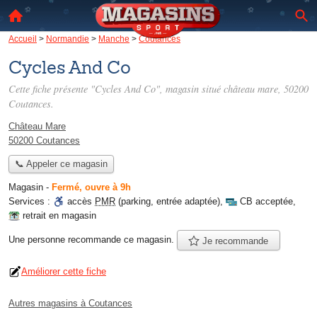
Accueil
>
Normandie
>
Manche
>
Coutances
Cycles And Co
Cette fiche présente "Cycles And Co", magasin situé
château mare
, 50200
Coutances.
Château Mare
50200 Coutances
📞 Appeler ce magasin
Magasin
-
Fermé, ouvre à 9h
Services :
accès
PMR
(parking, entrée adaptée)
,
CB acceptée
,
retrait en magasin
Une personne
recommande
ce magasin.
Je recommande
Améliorer cette fiche
Autres magasins à Coutances