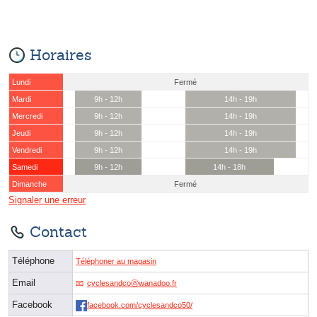
Horaires
Lundi
Fermé
Mardi
9h - 12h
14h - 19h
Mercredi
9h - 12h
14h - 19h
Jeudi
9h - 12h
14h - 19h
Vendredi
9h - 12h
14h - 19h
Samedi
9h - 12h
14h - 18h
Dimanche
Fermé
Signaler une erreur
Contact
Téléphone
Téléphoner au magasin
Email
cyclesandcoⓐwanadoo.fr
Facebook
facebook.com/cyclesandco50/